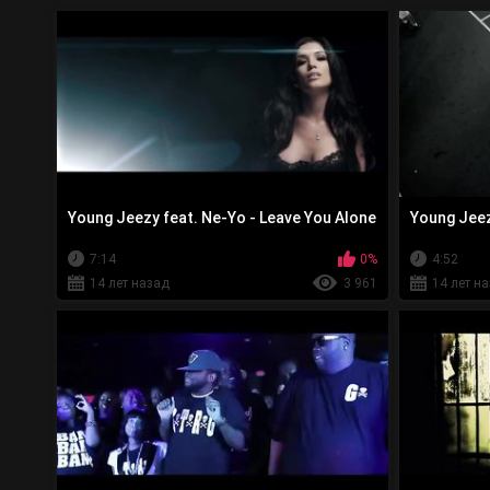
Young Jeezy feat. Ne-Yo - Leave You Alone
Young Jeezy
7:14
0%
4:52
14 лет назад
3 961
14 лет н