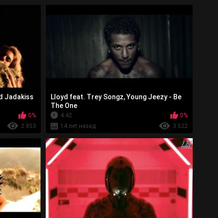
d Jadakiss
Lloyd feat. Trey Songz, Young Jeezy - Be
The One
0%
4:42
0%
2 853
14 лет назад
3 522