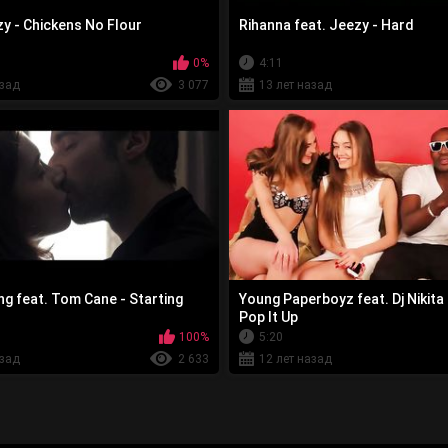
y - Chickens No Flour
Rihanna feat. Jeezy - Hard
0%
4:11
азад
3 077
13 лет назад
ng feat. Tom Cane - Starting
Young Paperboyz feat. Dj Nikit
Pop It Up
100%
5:20
азад
2 633
12 лет назад