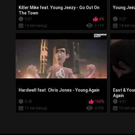
Killer Mike feat. Young Jeezy - Go Out On
Young Jeez
The Town
5:07
0%
3:27
14 лет назад
3 179
14 лет н
Hardwell feat. Chris Jones - Young Again
East & You
Again
3:45
100%
4:01
11 лет назад
4 395
13 лет н