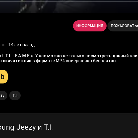
ИНФОРМАЦИЯ
ПОЖАЛОВАТЬ
но:
14 лет назад
 T.I. - F.A.M.E.». У нас можно не только посмотреть данный кл
но
скачать клип
в формате MP4 совершенно бесплатно.
Mb
ezy
T.I.
ng Jeezy и T.I.