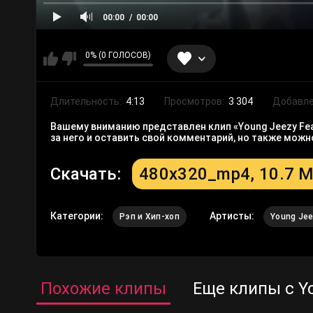
00:00
00:00
0% (0 ГОЛОСОВ)
Длительность:
4:13
Просмотров:
3 304
Добавле
Вашему вниманию представлен клип «Young Jeezy Feat.
за него и оставить свой комментарий, но также мож
Скачать:
480x320_mp4, 10.7 
Категории:
Артисты:
Рэп и Хип-хоп
Young Je
Похожие клипы
Еще клипы с You