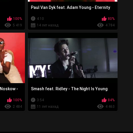
Paul Van Dyk feat. Adam Young - Eternity
100%
4:10
80%
5 419
14 лет назад
4 784
a Noskow -
Smash feat. Ridley - The Night Is Young
100%
3:54
84%
2 484
11 лет назад
4 463