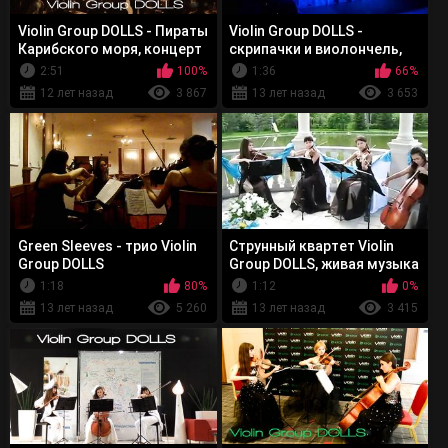
Violin Group DOLLS - Пираты
Violin Group DOLLS -
Карибского моря, концерт
скрипачки и виолончель,
в г.Орел, шоу-программа
Шторм
2:51
100%
1:36
66%
12 лет назад
3 867
13 лет назад
3 653
Green Sleeves - трио Violin
Струнный квартет Violin
Group DOLLS
Group DOLLS, живая музыка
1:18
80%
1:12
0%
13 лет назад
5 260
13 лет назад
3 415