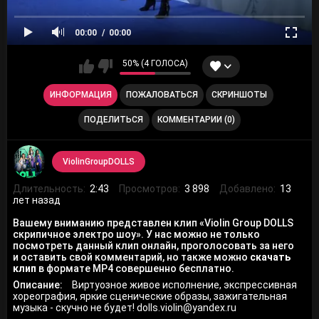
00:00
00:00
50% (4 ГОЛОСА)
ИНФОРМАЦИЯ
ПОЖАЛОВАТЬСЯ
СКРИНШОТЫ
ПОДЕЛИТЬСЯ
КОММЕНТАРИИ (0)
ViolinGroupDOLLS
Длительность:
2:43
Просмотров:
3 898
Добавлено:
13
лет назад
Вашему вниманию представлен клип «Violin Group DOLLS
скрипичное электро шоу». У нас можно не только
посмотреть данный клип онлайн, проголосовать за него
и оставить свой комментарий, но также можно
скачать
клип
в формате MP4 совершенно бесплатно.
Описание:
Виртуозное живое исполнение, экспрессивная
хореография, яркие сценические образы, зажигательная
музыка - скучно не будет! dolls.violin@yandex.ru