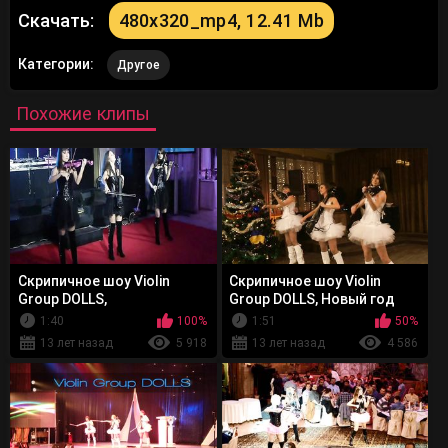
Скачать:
480x320_mp4, 12.41 Mb
Категории:
Другое
Похожие клипы
Скрипичное шоу Violin
Скрипичное шоу Violin
Group DOLLS,
Group DOLLS, Новый год
электроскрипачки и
1:40
100%
1:51
50%
электровиолончель
13 лет назад
5 918
13 лет назад
4 586