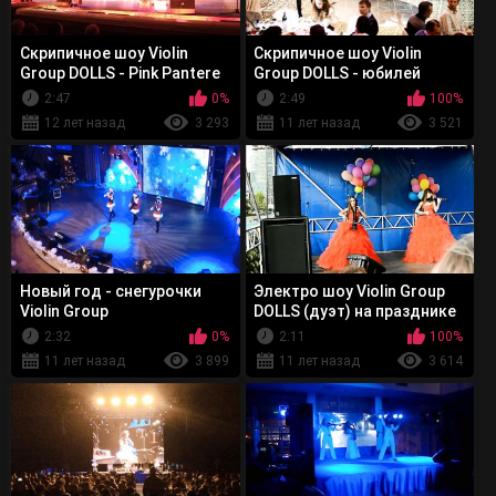
Скрипичное шоу Violin
Скрипичное шоу Violin
Group DOLLS - Pink Pantere
Group DOLLS - юбилей
компании
2:47
0%
2:49
100%
12 лет назад
3 293
11 лет назад
3 521
Новый год - снегурочки
Электро шоу Violin Group
Violin Group
DOLLS (дуэт) на празднике
DOLLS(скрипичное
2:32
0%
2:11
100%
новогоднее шоу)
11 лет назад
3 899
11 лет назад
3 614