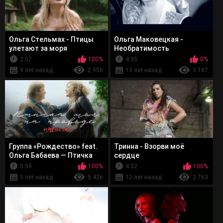
Ольга Стельмах - Птицы
Ольга Маковецкая -
улетают за моря
Необратимость
2:57
100%
4:35
0%
9 лет назад
2 956
13 лет назад
3 187
Группа «Рождество» feat.
Тринна - Взорви моё
Ольга Бабаева — Птичка
сердце
моя на проводе
5:59
100%
4:02
100%
5 лет назад
5 426
12 лет назад
2 763