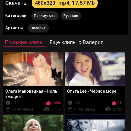
Скачать:
480x320_mp4, 17.57 Mb
Категории:
Поп-музыка
Русские
Артисты:
Валерия
Похожие клипы
Еще клипы с Валерия
Ольга Маковецкая - Ноль
Ольга Lee - Черное море
эмоций
3:13
100%
3:46
0%
13 лет назад
3 439
11 лет назад
2 722