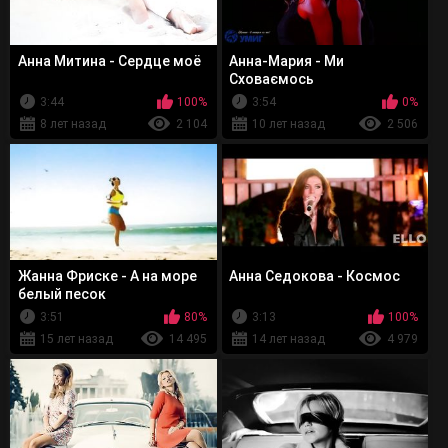
Анна Митина - Сердце моё
Анна-Мария - Ми
Сховаємось
3:44
100%
3:54
0%
8 лет назад
2 104
10 лет назад
2 506
Жанна Фриске - А на море
Анна Седокова - Космос
белый песок
3:51
80%
3:13
100%
15 лет назад
14 495
14 лет назад
4 979