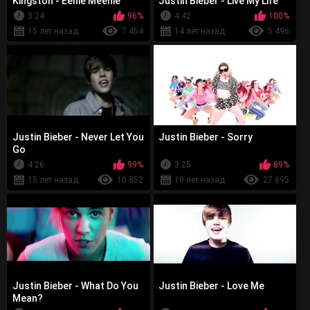
Kingston - Eenie Meenie
Justin Bieber - Live My Life
3:24
96%
4:42
100%
15 лет назад
7 454
14 лет назад
5 496
Justin Bieber - Never Let You
Justin Bieber - Sorry
Go
4:26
99%
3:25
89%
15 лет назад
10 852
10 лет назад
27 695
Justin Bieber - What Do You
Justin Bieber - Love Me
Mean?