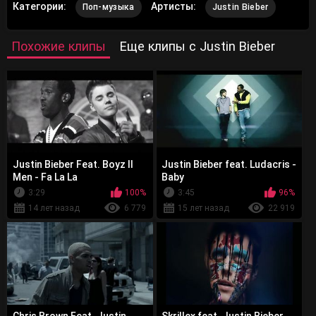
Категории:
Артисты:
Поп-музыка
Justin Bieber
Похожие клипы
Еще клипы с Justin Bieber
Justin Bieber Feat. Boyz II
Justin Bieber feat. Ludacris -
Men - Fa La La
Baby
3:29
100%
3:45
96%
14 лет назад
6 779
15 лет назад
22 919