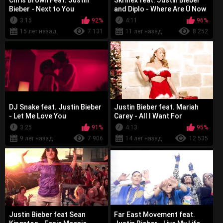
Chris Brown Feat. Justin
Skrillex feat. Justin Bieber
Bieber - Next to You
and Diplo - Where Are Ü Now
3:15
92%
4:11
96%
15 лет назад
7 131
11 лет назад
8 252
DJ Snake feat. Justin Bieber
Justin Bieber feat. Mariah
- Let Me Love You
Carey - All I Want For
Christmas Is You
3:25
91%
4:13
95%
9 лет назад
7 906
14 лет назад
12 535
Justin Bieber feat Sean
Far East Movement feat.