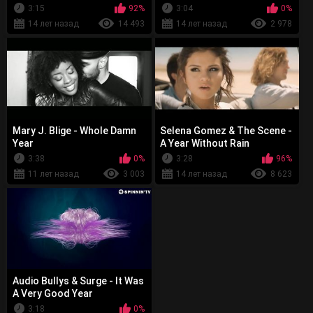
3:15
92%
3:04
0%
14 лет назад
14 493
14 лет назад
2 978
Mary J. Blige - Whole Damn
Selena Gomez & The Scene -
Year
A Year Without Rain
3:38
0%
3:28
96%
11 лет назад
3 003
14 лет назад
8 623
Audio Bullys & Surge - It Was
A Very Good Year
3:18
0%