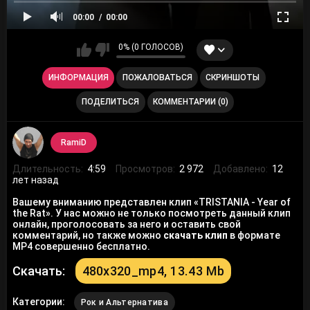
00:00
00:00
0% (0 ГОЛОСОВ)
ИНФОРМАЦИЯ
ПОЖАЛОВАТЬСЯ
СКРИНШОТЫ
ПОДЕЛИТЬСЯ
КОММЕНТАРИИ (0)
RamiD
Длительность:
4:59
Просмотров:
2 972
Добавлено:
12
лет назад
Вашему вниманию представлен клип «TRISTANIA - Year of
the Rat». У нас можно не только посмотреть данный клип
онлайн, проголосовать за него и оставить свой
комментарий, но также можно
скачать клип
в формате
MP4 совершенно бесплатно.
Скачать:
480x320_mp4, 13.43 Mb
Категории:
Рок и Альтернатива