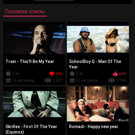
Похожие клипы
Train - This'll Be My Year
SchoolBoy Q - Man Of The
Year
3:34
40%
3:42
60%
13 лет назад
2 622
12 лет назад
2 786
Skrillex - First Of The Year
Romadi - Happy new year
(Equinox)