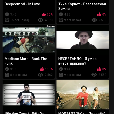
Deepcentral - In Love
Тина Корнет - Безответная
Земля
3:46
70%
4:36
0%
15 лет назад
4 173
9 лет назад
2 599
Madison Mars - Back The
НЕСВЕТАЙЛО - Я умер
Funk
вчера, прикинь?
3:00
100%
3:44
0%
8 лет назад
2 562
9 лет назад
2 552
Nils Van Zandt - With You
МОРЭ&РЭЛЬСЫ - Попробуй