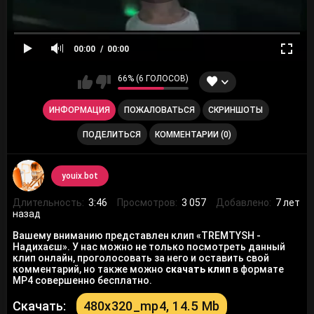
00:00
00:00
66% (6 ГОЛОСОВ)
ИНФОРМАЦИЯ
ПОЖАЛОВАТЬСЯ
СКРИНШОТЫ
ПОДЕЛИТЬСЯ
КОММЕНТАРИИ (0)
youix.bot
Длительность:
3:46
Просмотров:
3 057
Добавлено:
7 лет
назад
Вашему вниманию представлен клип «TREMTYSH -
Надихаєш». У нас можно не только посмотреть данный
клип онлайн, проголосовать за него и оставить свой
комментарий, но также можно
скачать клип
в формате
MP4 совершенно бесплатно.
Скачать:
480x320_mp4, 14.5 Mb