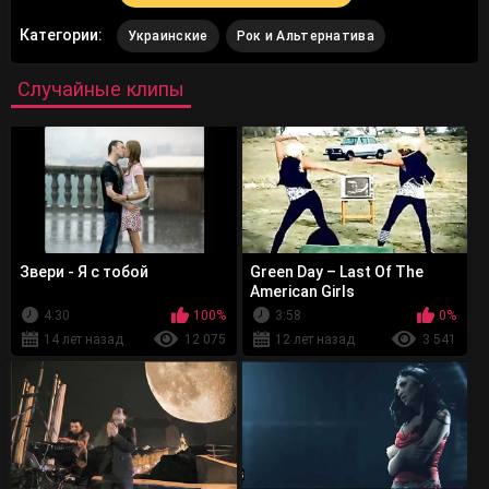
Категории:
Украинские
Рок и Альтернатива
Случайные клипы
Звери - Я с тобой
Green Day – Last Of The
American Girls
4:30
100%
3:58
0%
14 лет назад
12 075
12 лет назад
3 541