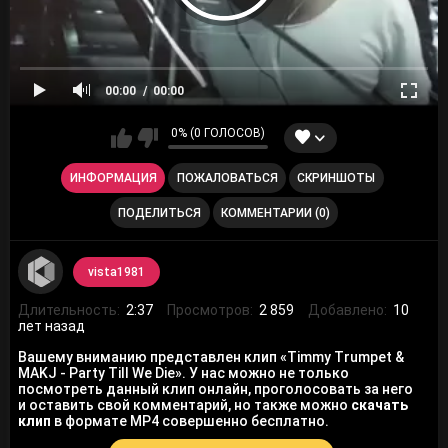
00:00
00:00
0% (0 ГОЛОСОВ)
ИНФОРМАЦИЯ
ПОЖАЛОВАТЬСЯ
СКРИНШОТЫ
ПОДЕЛИТЬСЯ
КОММЕНТАРИИ (0)
vista1981
Длительность:
2:37
Просмотров:
2 859
Добавлено:
10
лет назад
Вашему вниманию представлен клип «Timmy Trumpet &
MAKJ - Party Till We Die». У нас можно не только
посмотреть данный клип онлайн, проголосовать за него
и оставить свой комментарий, но также можно
скачать
клип
в формате MP4 совершенно бесплатно.