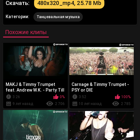
Скачать:
480x320_mp4, 25.78 Mb
Категории:
Танцевальная музыка
Похожие клипы
MAKJ & Timmy Trumpet
Carnage & Timmy Trumpet -
feat. Andrew W.K. - Party Till
PSY or DIE
We Die
3:26
0%
3:52
100%
9 лет назад
2 706
10 лет назад
2 785