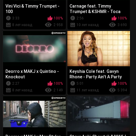
Vini Vici & Timmy Trumpet -
Carnage feat. Timmy
100
Trumpet & KSHMR - Toca
3:33
100%
2:56
100%
8 лет назад
2 958
10 лет назад
3 690
Deorro x MAKJ x Quintino -
Keyshia Cole feat. Gavyn
Knockout
Rhone - Party Ain't A Party
2:27
100%
5:01
100%
8 лет назад
2 149
11 лет назад
5 394