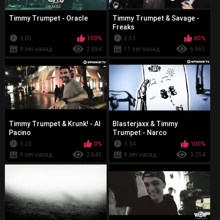
Timmy Trumpet - Oracle
Timmy Trumpet & Savage -
Freaks
3:05
100%
2:53
80%
9 лет назад
2 884
11 лет назад
6 561
Timmy Trumpet & Krunk! - Al
Blasterjaxx & Timmy
Pacino
Trumpet - Narco
3:23
0%
3:34
100%
9 лет назад
2 645
8 лет назад
3 254