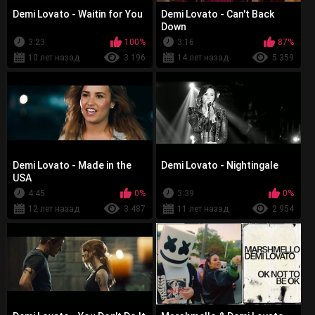
Demi Lovato - Waitin for You
Demi Lovato - Can't Back
Down
3:23
100%
3:16
87%
10 лет назад
3 196
14 лет назад
5 359
Demi Lovato - Made in the
Demi Lovato - Nightingale
USA
4:45
0%
3:39
0%
12 лет назад
3 487
11 лет назад
2 954