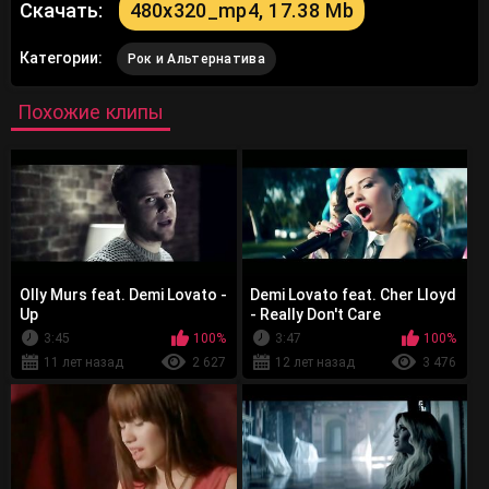
Скачать:
480x320_mp4, 17.38 Mb
Категории:
Рок и Альтернатива
Похожие клипы
Olly Murs feat. Demi Lovato -
Demi Lovato feat. Cher Lloyd
Up
- Really Don't Care
3:45
100%
3:47
100%
11 лет назад
2 627
12 лет назад
3 476