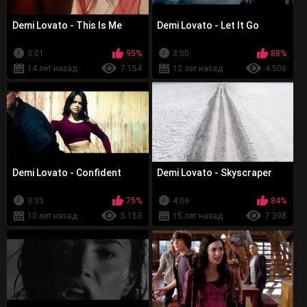
Demi Lovato - This Is Me
Demi Lovato - Let It Go
3:01
95%
3:50
88%
14 лет назад
7 154
12 лет назад
4 506
Demi Lovato - Confident
Demi Lovato - Skyscraper
3:35
75%
4:06
84%
10 лет назад
5 153
15 лет назад
7 398