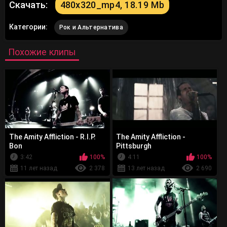
Скачать:
480x320_mp4, 18.19 Mb
Категории:
Рок и Альтернатива
Похожие клипы
The Amity Affliction - R.I.P.
The Amity Affliction -
Bon
Pittsburgh
3:42
100%
4:11
100%
11 лет назад
2 378
13 лет назад
2 690