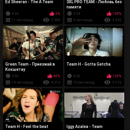
Ed Sheeran - The A Team
3XL PRO TEAM - Любовь без
памяти
4:50
0%
3:54
100%
11 лет назад
3 389
9 лет назад
3 335
Green Team - Приезжай в
Team H - Gotta Getcha
Кокшетау
3:56
80%
4:30
100%
14 лет назад
4 213
13 лет назад
3 116
Team H - Feel the beat
Iggy Azalea - Team