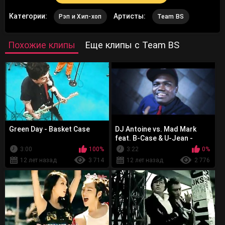
Категории:
Артисты:
Рэп и Хип-хоп
Team BS
Похожие клипы
Еще клипы с Team BS
Green Day - Basket Case
DJ Antoine vs. Mad Mark
feat. B-Case & U-Jean -
House Party
3:00
100%
3:22
0%
12 лет назад
3 714
12 лет назад
2 776