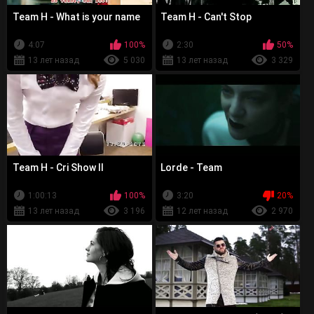
Team H - What is your name
Team H - Can't Stop
4:07
100%
2:30
50%
13 лет назад
5 030
13 лет назад
3 329
Team H - Cri Show II
Lorde - Team
1:00:13
100%
3:20
20%
13 лет назад
3 196
12 лет назад
2 970