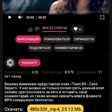
00:00
00:00
96% (22 ГОЛОСА)
ИНФОРМАЦИЯ
ПОЖАЛОВАТЬСЯ
СКРИНШОТЫ
ПОДЕЛИТЬСЯ
КОММЕНТАРИИ (0)
Holodok79
Длительность:
4:20
Просмотров:
8 979
Добавлено:
11
лет назад
Вашему вниманию представлен клип «Team BS - Case
Depart». У нас можно не только посмотреть данный клип
онлайн, проголосовать за него и оставить свой
комментарий, но также можно
скачать клип
в формате
MP4 совершенно бесплатно.
Скачать:
480x320_mp4, 25.12 Mb