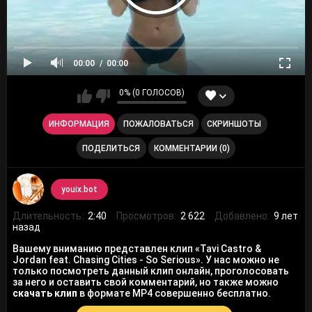
00:00
00:00
0% (0 ГОЛОСОВ)
ИНФОРМАЦИЯ
ПОЖАЛОВАТЬСЯ
СКРИНШОТЫ
ПОДЕЛИТЬСЯ
КОММЕНТАРИИ (0)
youix.bot
Длительность:
2:40
Просмотров:
2 622
Добавлено:
9 лет
назад
Вашему вниманию представлен клип «Tavi Castro &
Jordan feat. Chasing Cities - So Serious». У нас можно не
только посмотреть данный клип онлайн, проголосовать
за него и оставить свой комментарий, но также можно
скачать клип
в формате MP4 совершенно бесплатно.