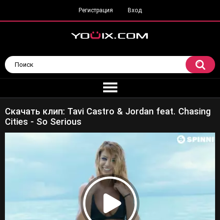
Регистрация
Вход
Скачать клип: Tavi Castro & Jordan feat. Chasing
Cities - So Serious