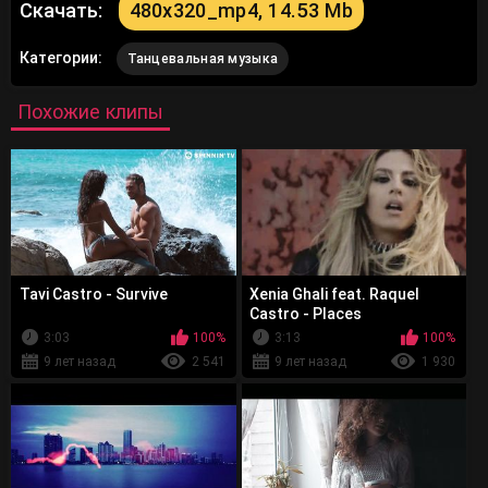
Скачать:
480x320_mp4, 14.53 Mb
Категории:
Танцевальная музыка
Похожие клипы
Tavi Castro - Survive
Xenia Ghali feat. Raquel
Castro - Places
3:03
100%
3:13
100%
9 лет назад
2 541
9 лет назад
1 930