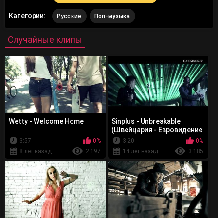
Категории:
Русские
Поп-музыка
Случайные клипы
Wetty - Welcome Home
Sinplus - Unbreakable
(Швейцария - Евровидение
2012)
3:57
0%
3:20
0%
8 лет назад
2 197
14 лет назад
3 185