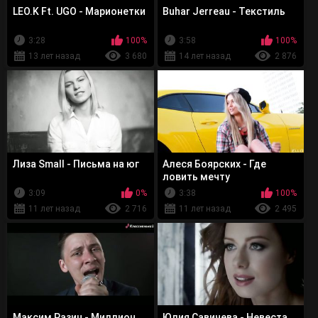
LEO.K Ft. UGO - Марионетки
Buhar Jerreau - Текстиль
3:28
100%
3:58
100%
13 лет назад
3 680
14 лет назад
2 876
Лиза Small - Письма на юг
Алеся Боярских - Где
ловить мечту
3:09
0%
3:38
100%
11 лет назад
2 716
11 лет назад
2 495
Максим Разин - Миллион
Юлия Cавичева - Невеста