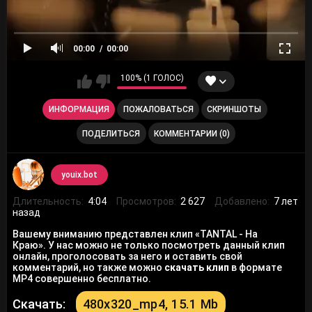
00:00
00:00
100% (1 ГОЛОС)
ИНФОРМАЦИЯ
ПОЖАЛОВАТЬСЯ
СКРИНШОТЫ
ПОДЕЛИТЬСЯ
КОММЕНТАРИИ (0)
youix.bot
Длительность:
4:04
Просмотров:
2 627
Добавлено:
7 лет
назад
Вашему вниманию представлен клип «TANTAL - На
Краю». У нас можно не только посмотреть данный клип
онлайн, проголосовать за него и оставить свой
комментарий, но также можно
скачать клип
в формате
MP4 совершенно бесплатно.
Скачать:
480x320_mp4, 15.1 Mb