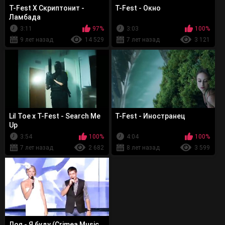
T-Fest Х Скриптонит -
T-Fest - Окно
Ламбада
3:11
97%
3:03
100%
9 лет назад
14 529
7 лет назад
3 121
Lil Toe x T-Fest - Search Me
T-Fest - Иностранец
Up
3:54
100%
4:04
100%
7 лет назад
2 682
8 лет назад
3 599
Лоя - Я буду (Crimea Music