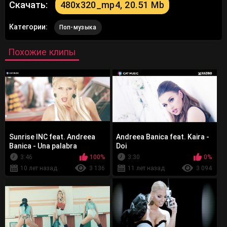
Скачать:
480x320_mp4, 20.51 Mb
Категории:
Поп-музыка
Похожие клипы
Sunrise INC feat. Andreea
Andreea Banica feat. Kaira -
Banica - Una palabra
Doi
3:46
100%
3:30
0%
10 лет назад
3 136
11 лет назад
3 094