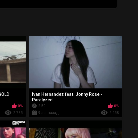
 GOLD
Ivan Hernandez feat. Jonny Rose -
Paralyzed
0%
2:59
0%
2 735
9 лет назад
2 258