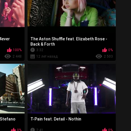
 4ever
The Aston Shuffle feat. Elizabeth Rose -
Back & Forth
100%
3:32
0%
2 448
12 лет назад
2 503
. Stefano
T-Pain feat. Detail - Nothin
0%
2:41
0%