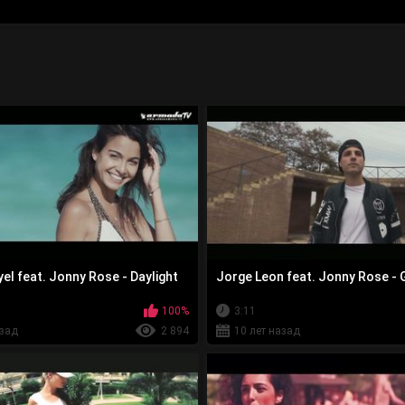
el feat. Jonny Rose - Daylight
Jorge Leon feat. Jonny Rose -
100%
3:11
азад
2 894
10 лет назад