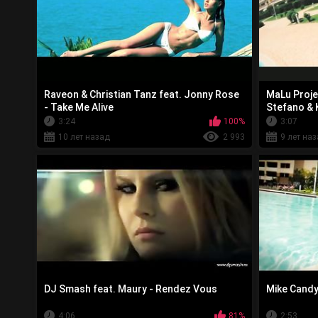
Raveon & Christian Tanz feat. Jonny Rose
MaLu Proje
- Take Me Alive
Stefano & 
3:24
100%
3:07
10 лет назад
2 993
9 лет на
DJ Smash feat. Maury - Rendez Vous
Mike Candy
4:06
81%
2:53