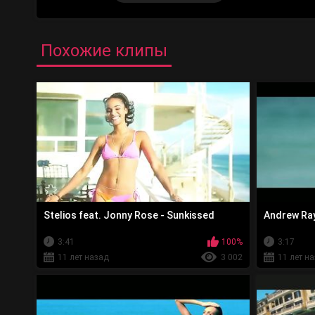
Похожие клипы
Stelios feat. Jonny Rose - Sunkissed
Andrew Ray
3:41
100%
3:17
11 лет назад
3 002
11 лет н