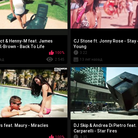
ct & Henny-M feat. James
CJ Stone ft. Jonny Rose - Stay
K-Brown - Back To Life
Young
100%
3:22
зад
2 545
13 лет назад
s feat. Maury - Miracles
DJ Skip & Andrea Di Pietro feat
Carparelli - Star Fires
100%
3:35