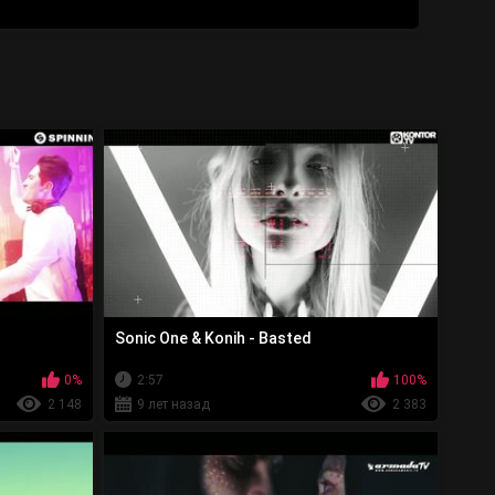
Sonic One & Konih - Basted
0%
2:57
100%
2 148
9 лет назад
2 383