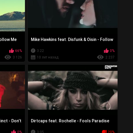
Follow Me
Mike Hawkins feat. Disfunk & Oisin - Follow
66%
3:22
0%
3 126
10 лет назад
2 237
inct - Don’t
Dirtcaps feat. Rochelle - Fools Paradise
0%
3:05
20%