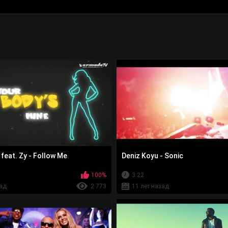
feat. Zy - Follow Me
Deniz Koyu - Sonic
100%
3:22
зад
2 773
11 лет назад