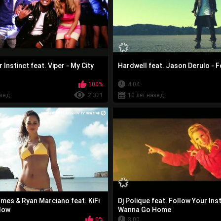
 Instinct feat. Viper - My City
Hardwell feat. Jason Derulo - 
100%
4:04
азад
2 321
10 лет назад
mes & Ryan Marciano feat. KiFi
Dj Polique feat. Follow Your Inst
low
Wanna Go Home
0%
3:00