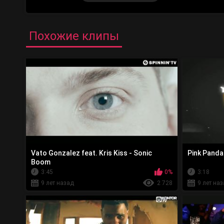
Похожие клипы
Vato Gonzalez feat. Kris Kiss - Sonic
Pink Panda 
Boom
3:45
0%
3:18
9 лет назад
2 728
9 лет на