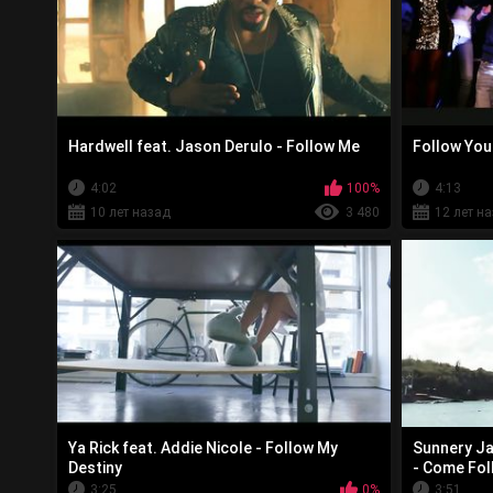
Hardwell feat. Jason Derulo - Follow Me
Follow Your
4:02
100%
4:13
10 лет назад
3 480
12 лет н
Ya Rick feat. Addie Nicole - Follow My
Sunnery Ja
Destiny
- Come Fol
3:25
0%
3:51