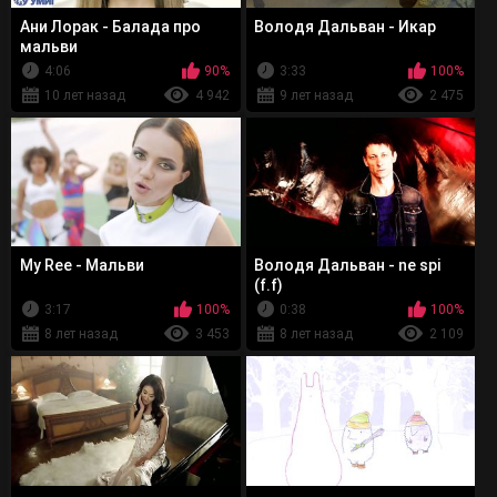
Ани Лорак - Балада про
Володя Дальван - Икар
мальви
4:06
90%
3:33
100%
10 лет назад
4 942
9 лет назад
2 475
My Ree - Мальви
Володя Дальван - ne spi
(f.f)
3:17
100%
0:38
100%
8 лет назад
3 453
8 лет назад
2 109