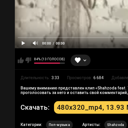
00:00
00:00
84% (13 ГОЛОСОВ)
Длительность:
3:33
Просмотров:
6 684
Добавле
Вашему вниманию представлен клип «Shahzoda feat. T
проголосовать за него и оставить свой комментарий
Скачать:
480x320_mp4, 13.93
Категории:
Артисты:
Поп-музыка
Shahzoda