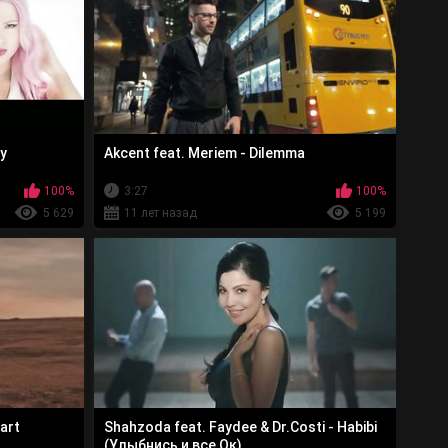
ay
Akcent feat. Meriem - Dilemma
100%
3:27
100%
5 629
11 лет назад
5 199
art
Shahzoda feat. Faydee & Dr.Costi - Habibi
(Улыбнись и все Ок)