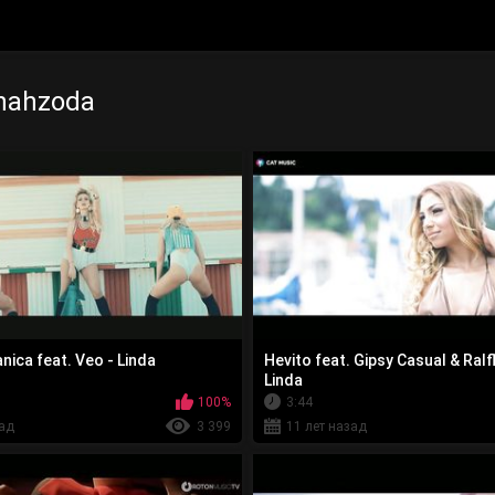
hahzoda
nica feat. Veo - Linda
Hevito feat. Gipsy Casual & Ralf
Linda
100%
3:44
зад
3 399
11 лет назад