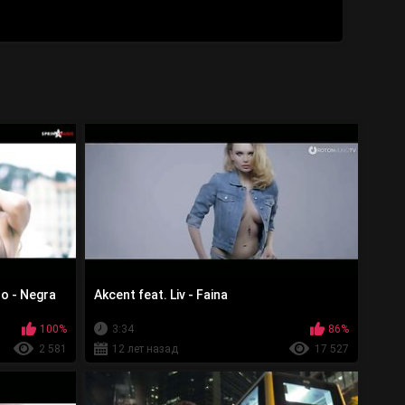
lo - Negra
Akcent feat. Liv - Faina
100%
3:34
86%
2 581
12 лет назад
17 527