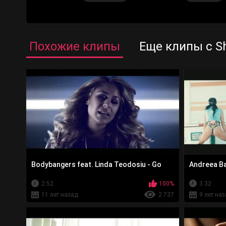
Похожие клипы
Еще клипы с S
Bodybangers feat. Linda Teodosiu - Go
Andreea Ba
2:52
100%
3:32
11 лет назад
2 737
9 лет на