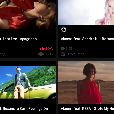
t. Lara Lee - Apagando
Akcent feat. Sandra N. - Borac
100%
3:05
азад
5 213
11 лет назад
t. Ruxandra Bar - Feelings On
Akcent feat. REEA - Stole My He