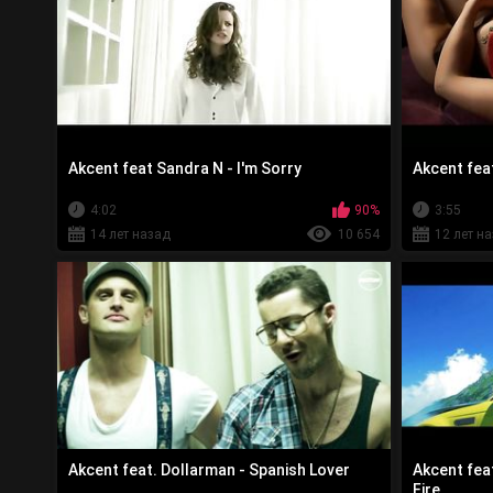
Akcent feat Sandra N - I'm Sorry
Akcent fea
4:02
90%
3:55
14 лет назад
10 654
12 лет н
Akcent feat. Dollarman - Spanish Lover
Akcent fea
Fire