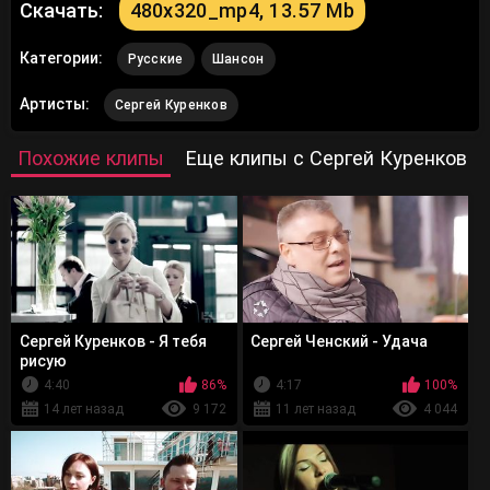
Скачать:
480x320_mp4, 13.57 Mb
Категории:
Русские
Шансон
Артисты:
Сергей Куренков
Похожие клипы
Еще клипы с Сергей Куренков
Сергей Куренков - Я тебя
Сергей Ченский - Удача
рисую
4:40
86%
4:17
100%
14 лет назад
9 172
11 лет назад
4 044