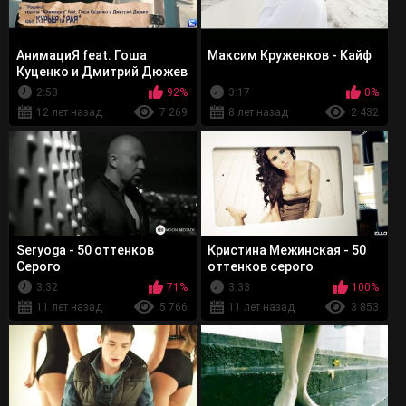
АнимациЯ feat. Гоша
Максим Круженков - Кайф
Куценко и Дмитрий Дюжев
- Родина (OST Курьер из
2:58
92%
3:17
0%
рая)
12 лет назад
7 269
8 лет назад
2 432
Seryoga - 50 оттенков
Кристина Межинская - 50
Серого
оттенков серого
3:32
71%
3:33
100%
11 лет назад
5 766
11 лет назад
3 853