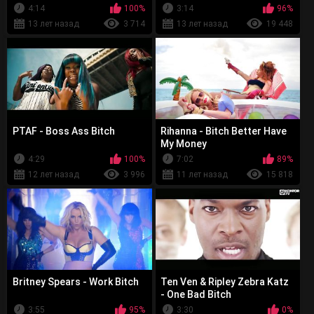
4:14
100%
3:14
96%
13 лет назад
3 714
13 лет назад
19 448
PTAF - Boss Ass Bitch
Rihanna - Bitch Better Have
My Money
4:29
100%
7:02
89%
12 лет назад
3 996
11 лет назад
15 818
Britney Spears - Work Bitch
Ten Ven & Ripley Zebra Katz
- One Bad Bitch
3:55
95%
3:30
0%