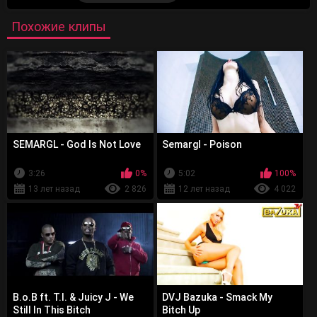
Похожие клипы
SEMARGL - God Is Not Love
Semargl - Poison
3:26
0%
5:02
100%
13 лет назад
2 826
12 лет назад
4 022
B.o.B ft. T.I. & Juicy J - We
DVJ Bazuka - Smack My
Still In This Bitch
Bitch Up