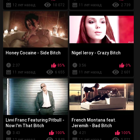
12 лет назад
10 072
11 лет назад
2 739
Honey Cocaine - Side Bitch
Nigel leroy - Crazy Bitch
2:37
85%
3:56
0%
11 лет назад
6 655
11 лет назад
2 601
Livvi Franc Featuring Pitbull -
French Montana feat.
Now I'm That Bitch
Jeremih - Bad Bitch
3:43
100%
4:21
100%
12 лет назад
3 849
11 лет назад
5 021