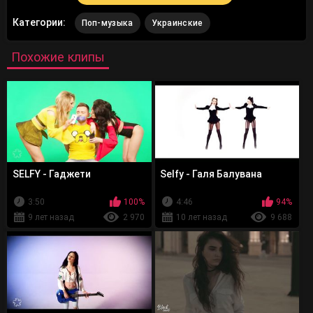
Категории:
Поп-музыка
Украинские
Похожие клипы
SELFY - Гаджети
Selfy - Галя Балувана
3:50
100%
4:46
94%
9 лет назад
2 970
10 лет назад
9 688