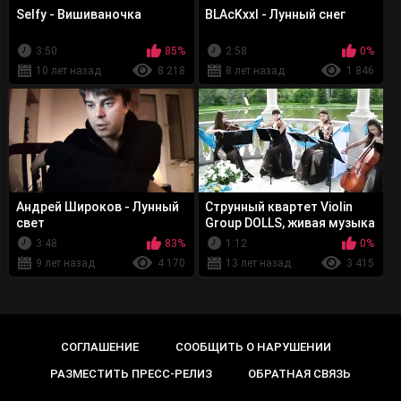
Selfy - Вишиваночка
BLAcKxxl - Лунный снег
3:50
85%
2:58
0%
10 лет назад
8 218
8 лет назад
1 846
Андрей Широков - Лунный
Струнный квартет Violin
свет
Group DOLLS, живая музыка
3:48
83%
1:12
0%
9 лет назад
4 170
13 лет назад
3 415
СОГЛАШЕНИЕ
СООБЩИТЬ О НАРУШЕНИИ
РАЗМЕСТИТЬ ПРЕСС-РЕЛИЗ
ОБРАТНАЯ СВЯЗЬ