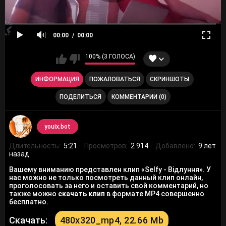
00:00
00:00
100% (3 ГОЛОСА)
ИНФОРМАЦИЯ
ПОЖАЛОВАТЬСЯ
СКРИНШОТЫ
ПОДЕЛИТЬСЯ
КОММЕНТАРИИ (0)
youix.bot
Длительность:
5:21
Просмотров:
2 914
Добавлено:
9 лет
назад
Вашему вниманию представлен клип «Selfy - Відлуння». У
нас можно не только посмотреть данный клип онлайн,
проголосовать за него и оставить свой комментарий, но
также можно
скачать клип
в формате MP4 совершенно
бесплатно.
Скачать:
480x320_mp4, 22.66 Mb