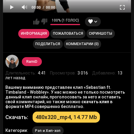
00:00
00:00
100% (1 ГОЛОС)
ИНФОРМАЦИЯ
ПОЖАЛОВАТЬСЯ
СКРИНШОТЫ
ПОДЕЛИТЬСЯ
КОММЕНТАРИИ (0)
RamiD
Длительность:
4:41
Просмотров:
3 016
Добавлено:
13
лет назад
Вашему вниманию представлен клип «Sebastian ft.
Timbaland - Wobbley». У нас можно не только посмотреть
данный клип онлайн, проголосовать за него и оставить
свой комментарий, но также можно
скачать клип
в
формате MP4 совершенно бесплатно.
Скачать:
480x320_mp4, 14.77 Mb
Категории:
Рэп и Хип-хоп