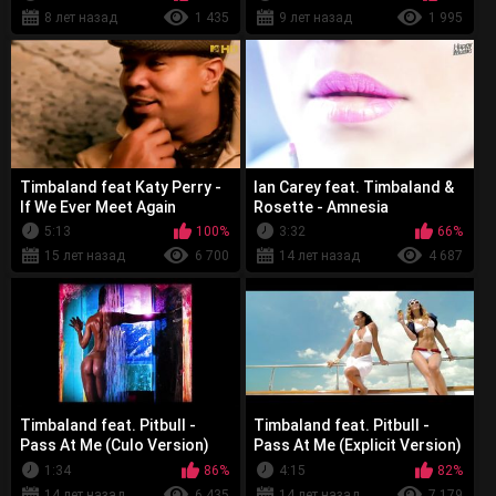
8 лет назад
1 435
9 лет назад
1 995
Timbaland feat Katy Perry -
Ian Carey feat. Timbaland &
If We Ever Meet Again
Rosette - Amnesia
5:13
100%
3:32
66%
15 лет назад
6 700
14 лет назад
4 687
Timbaland feat. Pitbull -
Timbaland feat. Pitbull -
Pass At Me (Culo Version)
Pass At Me (Explicit Version)
1:34
86%
4:15
82%
14 лет назад
6 435
14 лет назад
7 179