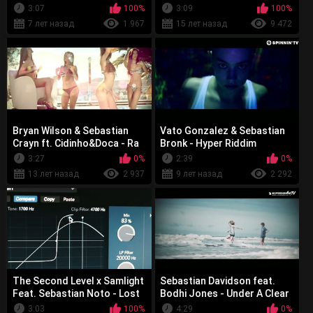
3:07
100%
3:09
100%
7 лет назад
1 967
15 лет назад
9 472
Bryan Wilson & Sebastian
Vato Gonzalez & Sebastian
Crayn ft. Cidinho&Doca - Ra
Bronk - Hyper Riddim
Pa Pam
3:27
0%
2:39
0%
13 лет назад
2 937
9 лет назад
2 292
The Second Level x Samlight
Sebastian Davidson feat.
Feat. Sebastian Noto - Lost
Bodhi Jones - Under A Clear
Black Sky
3:03
100%
4:29
0%