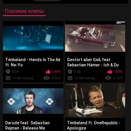
Похожие клипы
Timbaland - Hands In The Air
Gestört aber GeiL feat.
ft. Ne-Yo
Sebastian Hämer - Ich & Du
4:08
100%
3:48
100%
13 лет назад
4 962
10 лет назад
2 559
Darude feat. Sebastian
Timbaland ft. OneRepublic -
Rejman - Release Me
Apologize