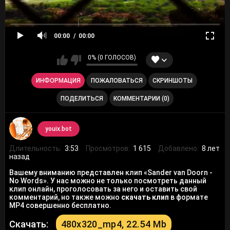
00:00
00:00
0% (0 ГОЛОСОВ)
ИНФОРМАЦИЯ
ПОЖАЛОВАТЬСЯ
СКРИНШОТЫ
ПОДЕЛИТЬСЯ
КОММЕНТАРИИ (0)
youix.bot
Длительность:
3:53
Просмотров:
1 615
Добавлено:
8 лет
назад
Вашему вниманию представлен клип «Sander van Doorn -
No Words». У нас можно не только посмотреть данный
клип онлайн, проголосовать за него и оставить свой
комментарий, но также можно
скачать клип
в формате
MP4 совершенно бесплатно.
Скачать:
480x320_mp4, 22.54 Mb