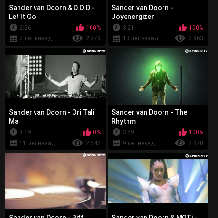
Sander van Doorn & D.O.D -
Sander van Doorn -
Let It Go
Joyenergizer
2:56
100%
3:21
100%
7 лет назад
2 379
13 лет назад
2 963
Sander van Doorn - Ori Tali
Sander van Doorn - The
Ma
Rhythm
3:19
0%
3:59
100%
11 лет назад
2 542
9 лет назад
2 370
Sander van Doorn - Riff
Sander van Doorn & MOTi -