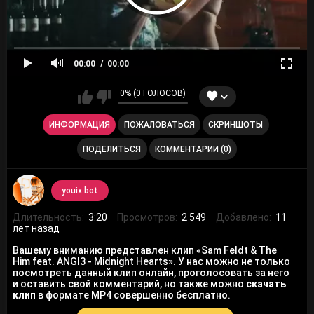
00:00
00:00
0% (0 ГОЛОСОВ)
ИНФОРМАЦИЯ
ПОЖАЛОВАТЬСЯ
СКРИНШОТЫ
ПОДЕЛИТЬСЯ
КОММЕНТАРИИ (0)
youix.bot
Длительность:
3:20
Просмотров:
2 549
Добавлено:
11
лет назад
Вашему вниманию представлен клип «Sam Feldt & The
Him feat. ANGI3 - Midnight Hearts». У нас можно не только
посмотреть данный клип онлайн, проголосовать за него
и оставить свой комментарий, но также можно
скачать
клип
в формате MP4 совершенно бесплатно.