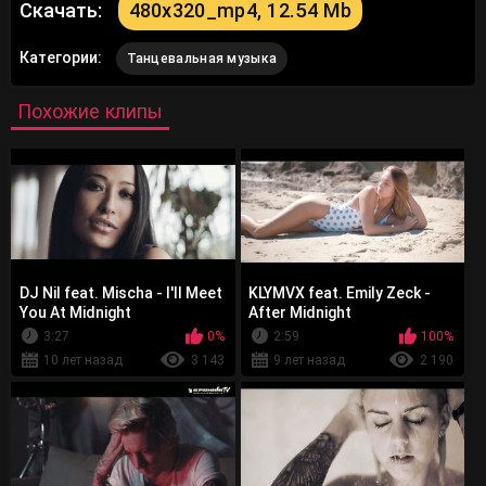
Скачать:
480x320_mp4, 12.54 Mb
Категории:
Танцевальная музыка
Похожие клипы
DJ Nil feat. Mischa - I'll Meet
KLYMVX feat. Emily Zeck -
You At Midnight
After Midnight
3:27
0%
2:59
100%
10 лет назад
3 143
9 лет назад
2 190