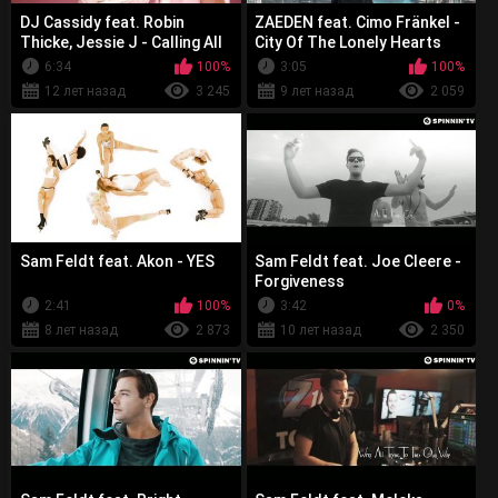
DJ Cassidy feat. Robin
ZAEDEN feat. Cimo Fränkel -
Thicke, Jessie J - Calling All
City Of The Lonely Hearts
Hearts
6:34
100%
3:05
100%
12 лет назад
3 245
9 лет назад
2 059
Sam Feldt feat. Akon - YES
Sam Feldt feat. Joe Cleere -
Forgiveness
2:41
100%
3:42
0%
8 лет назад
2 873
10 лет назад
2 350