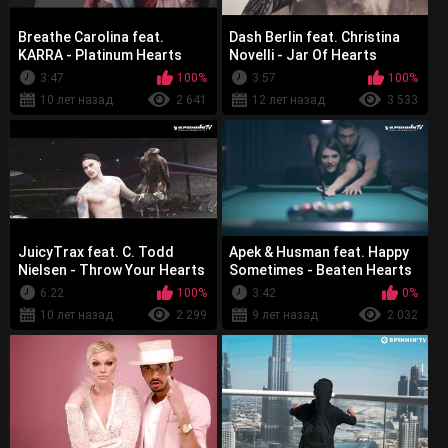
Breathe Carolina feat.
Dash Berlin feat. Christina
KARRA - Platinum Hearts
Novelli - Jar Of Hearts
3:47
100%
3:57
100%
10 лет назад
2 641
12 лет назад
3 533
JuicyTrax feat. C. Todd
Apek & Husman feat. Happy
Nielsen - Throw Your Hearts
Sometimes - Beaten Hearts
Up
6:22
100%
3:42
0%
10 лет назад
2 299
9 лет назад
2 032