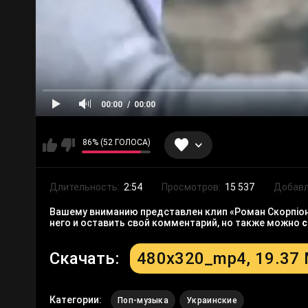
00:00
00:00
86% (52 ГОЛОСА)
Длительность:
2:54
Просмотров:
15 537
Добавл
Вашему вниманию представлен клип «Роман Скорпіон 
него и оставить свой комментарий, но также можно
с
Скачать:
480x320_mp4, 19.37
Категории:
Поп-музыка
Украинские