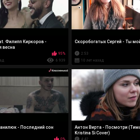
at. Филипп Киркоров -
Скоробогатых Сергей - Ты мо
 весна
95%
2:53
зад
6 939
10 лет назад
анилюк - Последний сон
Антон Вирта - Посмотри (Тим
Kristina Si Cover)
0%
4:42