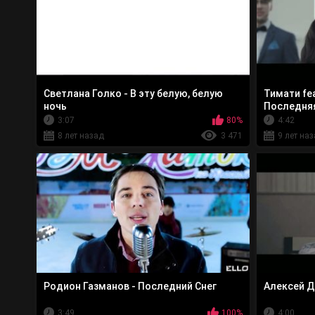
Светлана Голко - В эту белую, белую
Тимати fe
ночь
Последняя
3:07
80%
4:42
8 лет назад
3 471
9 лет на
Родион Газманов - Последний Снег
Алексей Д
3:49
100%
4:00