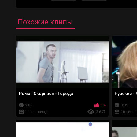
Похожие клипы
Роман Скорпион - Города
Русские -
3:06
0%
3:35
11 лет назад
3 647
10 лет н