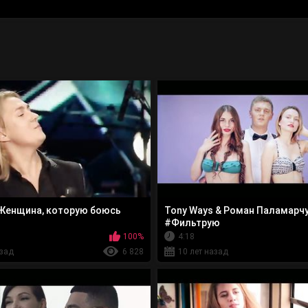
 Женщина, которую боюсь
Tony Ways & Роман Паламарчу
#Фильтрую
100%
4:18
азад
6 828
10 лет назад