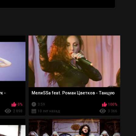
к -
МелиSSа feat. Роман Цветков - Танцую
0%
3:59
100%
2 898
10 лет назад
3 366