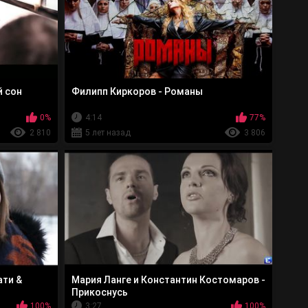
й сон
Филипп Киркоров - Романы
0%
4:14
77%
2 810
5 лет назад
3 806
ати &
Мария Ланге и Константин Костомаров -
Прикоснусь
100%
3:27
100%