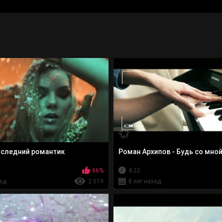
оследний романтик
Роман Архипов - Будь со мно
66%
4:22
зад
2 519
8 лет назад