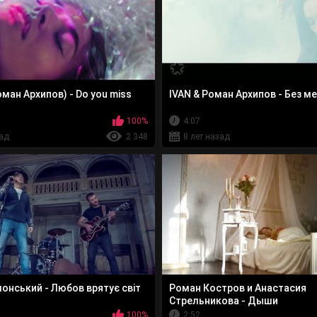
ман Архипов) - Do you miss
IVAN & Роман Архипов - Без м
100%
4:07
зад
2 348
8 лет назад
онський - Любов врятує світ
Роман Костров и Анастасия
Стрельникова - Дыши
100%
2:52