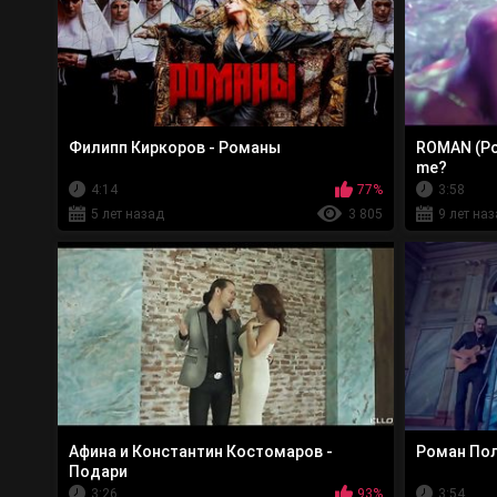
Филипп Киркоров - Романы
ROMAN (Ро
me?
4:14
77%
3:58
5 лет назад
3 805
9 лет на
Афина и Константин Костомаров -
Роман Пол
Подари
3:26
93%
3:54