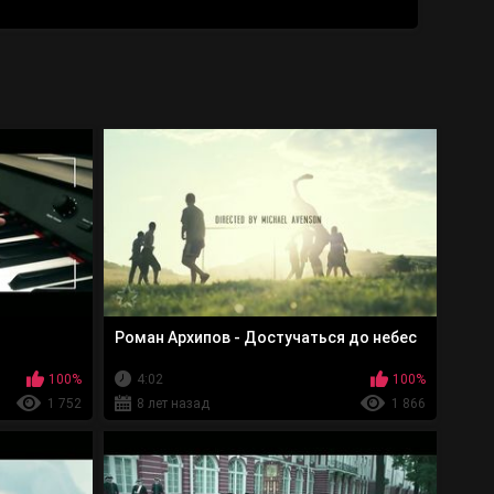
й
Роман Архипов - Достучаться до небес
100%
4:02
100%
1 752
8 лет назад
1 866