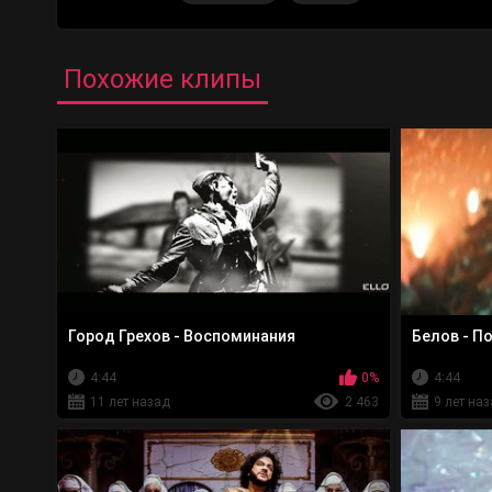
Похожие клипы
Город Грехов - Воспоминания
Белов - П
4:44
0%
4:44
11 лет назад
2 463
9 лет на