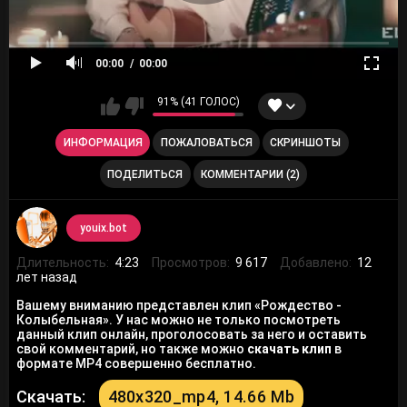
00:00
00:00
91% (41 ГОЛОС)
ИНФОРМАЦИЯ
ПОЖАЛОВАТЬСЯ
СКРИНШОТЫ
ПОДЕЛИТЬСЯ
КОММЕНТАРИИ (2)
youix.bot
Длительность:
4:23
Просмотров:
9 617
Добавлено:
12
лет назад
Вашему вниманию представлен клип «Рождество -
Колыбельная». У нас можно не только посмотреть
данный клип онлайн, проголосовать за него и оставить
свой комментарий, но также можно
скачать клип
в
формате MP4 совершенно бесплатно.
Скачать:
480x320_mp4, 14.66 Mb