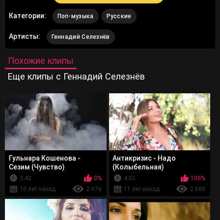
Категории:
Поп-музыка
Русские
Артисты:
Геннадий Селезнёв
Похожие клипы
Еще клипы с Геннадий Селезнёв
Гульнара Кошенова -
Антикризис - Надо
Сезим (Чувство)
(Колыбельная)
3:42
0%
4:02
100%
10 лет назад
2 676
11 лет назад
2 600