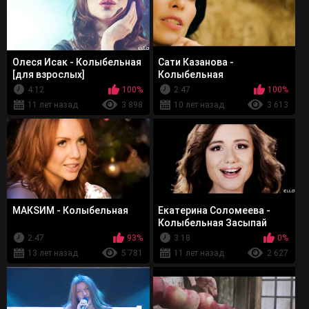
Олеся Исак - Колыбельная
Сати Казанова -
[для взрослых]
Колыбельная
4:12
100%
2:47
100%
11 лет назад
3 898
10 лет назад
3 613
МАКSИМ - Колыбельная
Екатерина Соломеева -
Колыбельная Засыпай
2:47
93%
3:18
0%
13 лет назад
5 781
11 лет назад
2 627