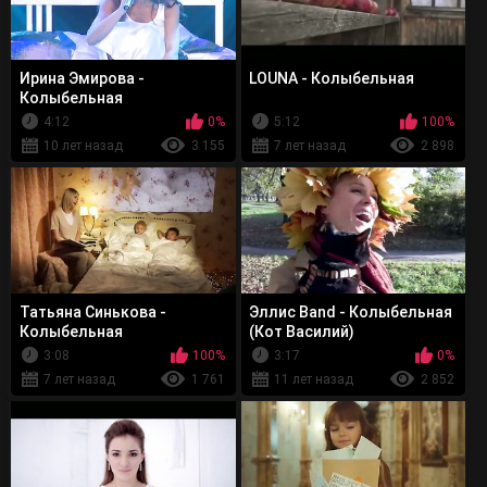
Ирина Эмирова -
LOUNA - Колыбельная
Колыбельная
4:12
0%
5:12
100%
10 лет назад
3 155
7 лет назад
2 898
Татьяна Синькова -
Эллис Band - Колыбельная
Колыбельная
(Кот Василий)
3:08
100%
3:17
0%
7 лет назад
1 761
11 лет назад
2 852