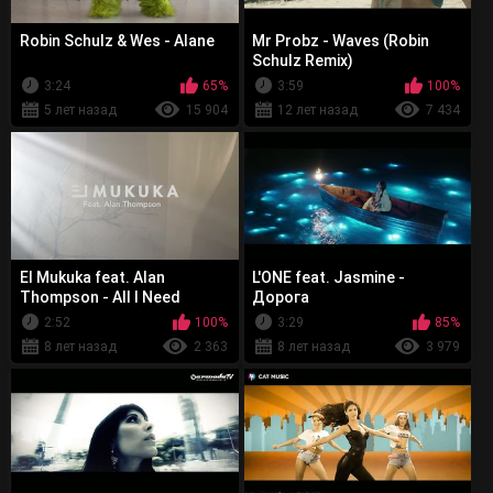
Robin Schulz & Wes - Alane
Mr Probz - Waves (Robin
Schulz Remix)
3:24
65%
3:59
100%
5 лет назад
15 904
12 лет назад
7 434
El Mukuka feat. Alan
L'ONE feat. Jasmine -
Thompson - All I Need
Дорога
2:52
100%
3:29
85%
8 лет назад
2 363
8 лет назад
3 979