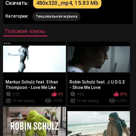
Скачать:
480x320_mp4, 15.83 Mb
Категории:
Танцевальная музыка
Похожие клипы
Markus Schulz feat. Ethan
Robin Schulz feat. J.U.D.G.E
Thompson - Love Me Like
- Show Me Love
You Never Did
3:23
0%
4:52
80%
10 лет назад
3 593
10 лет назад
6 533