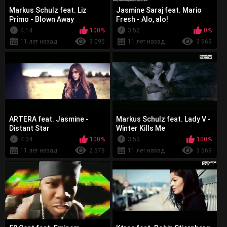
Markus Schulz feat. Liz
Jasmine Saraj feat. Mario
Primo - Blown Away
Fresh - Alo, alo!
4:14
100%
3:52
0%
11 лет назад
3 095
11 лет назад
3 669
ARTERA feat. Jasmine -
Markus Schulz feat. Lady V -
Distant Star
Winter Kills Me
4:34
100%
3:53
100%
11 лет назад
2 578
11 лет назад
3 569