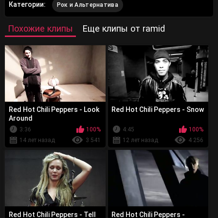
Категории:
Рок и Альтернатива
Похожие клипы
Еще клипы от ramid
Red Hot Chili Peppers - Look
Red Hot Chili Peppers - Snow
Around
3:36
100%
4:45
100%
14 лет назад
3 541
12 лет назад
4 256
Red Hot Chili Peppers - Tell
Red Hot Chili Peppers -