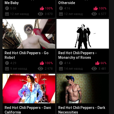
Me Baby
Otherside
5:00
100%
4:16
100%
12 лет назад
3 870
12 лет назад
6 577
Red Hot Chili Peppers - Go
Red Hot Chili Peppers -
Robot
Monarchy of Roses
4:29
100%
4:14
66%
9 лет назад
2 978
14 лет назад
3 481
Red Hot Chili Peppers - Dani
Red Hot Chili Peppers - Dark
California
Necessities