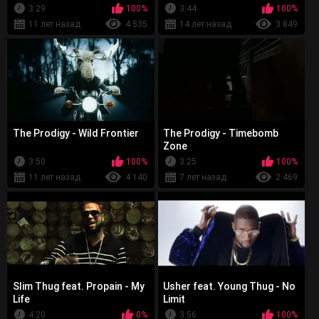
3:29
100%
3:44
100%
11 лет назад
4 535
14 лет назад
3 849
The Prodigy - Wild Frontier
The Prodigy - Timebomb
Zone
3:50
100%
3:25
100%
11 лет назад
4 140
7 лет назад
2 469
Slim Thug feat. Propain - My
Usher feat. Young Thug - No
Life
Limit
4:20
0%
3:56
100%