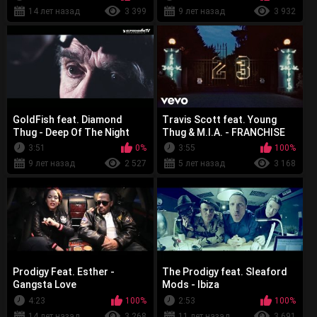
14 лет назад
3 399
9 лет назад
3 932
GoldFish feat. Diamond
Travis Scott feat. Young
Thug - Deep Of The Night
Thug & M.I.A. - FRANCHISE
3:51
0%
3:55
100%
9 лет назад
2 527
5 лет назад
3 168
Prodigy Feat. Esther -
The Prodigy feat. Sleaford
Gangsta Love
Mods - Ibiza
4:23
100%
2:53
100%
14 лет назад
3 268
11 лет назад
3 691