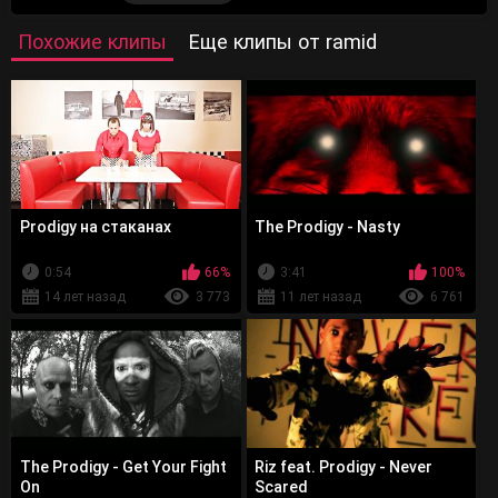
Похожие клипы
Еще клипы от ramid
Prodigy на стаканах
The Prodigy - Nasty
0:54
66%
3:41
100%
14 лет назад
3 773
11 лет назад
6 761
The Prodigy - Get Your Fight
Riz feat. Prodigy - Never
On
Scared