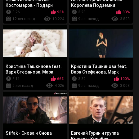
Костомаров - Подари
Королева Подземки
3:26
93%
3:28
83%
12 лет назад
10 224
9 лет назад
3 893
Кристина Ташкинова feat.
Кристина Ташкинова feat.
Варя Стефанова, Марк
Варя Стефанова, Марк
Потапов - #На осколки
Потапов - #На осколки
3:11
66%
3:32
100%
9 лет назад
4 026
9 лет назад
3 003
Stifak - Снова и Снова
Евгений Гурин и группа
Корсар - Корабли