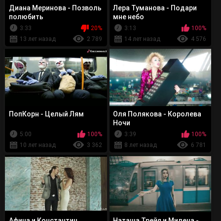
Диана Меринова - Позволь
Лера Туманова - Подари
полюбить
мне небо
3:33
20%
3:13
100%
13 лет назад
2 789
14 лет назад
4 576
ПопКорн - Целый Лям
Оля Полякова - Королева
Ночи
5:00
100%
3:39
100%
10 лет назад
3 362
8 лет назад
6 781
Афина и Константин
Наташа Трейя и Милена -