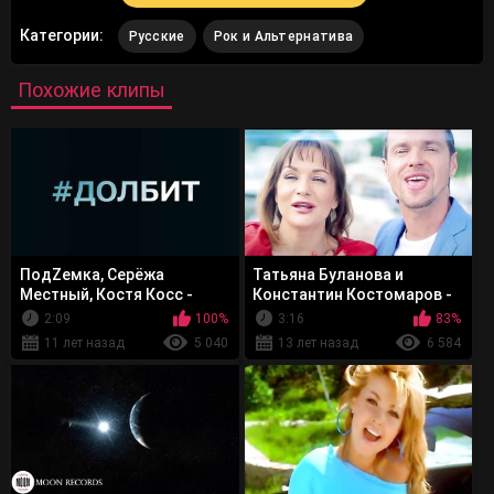
Категории:
Русские
Рок и Альтернатива
Похожие клипы
ПодZемка, Серёжа
Татьяна Буланова и
Местный, Костя Косс -
Константин Костомаров -
#ДОЛБИТ
С Этого Дня
2:09
100%
3:16
83%
11 лет назад
5 040
13 лет назад
6 584