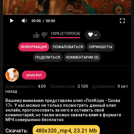
00:00
00:00
100% (2 ГОЛОСА)
ИНФОРМАЦИЯ
ПОЖАЛОВАТЬСЯ
СКРИНШОТЫ
ПОДЕЛИТЬСЯ
КОММЕНТАРИИ (0)
youix.bot
Длительность:
4:09
Просмотров:
3 109
Добавлено:
9 лет
назад
Вашему вниманию представлен клип «ПопКорн - Снова
17». У нас можно не только посмотреть данный клип
онлайн, проголосовать за него и оставить свой
комментарий, но также можно
скачать клип
в формате
MP4 совершенно бесплатно.
Скачать:
480x320_mp4, 23.21 Mb