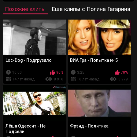
Похожие клипы
Еще клипы с Полина Гагарина
Loc-Dog - Подгрузило
ВИА Гра - Попытка № 5
10:00
90%
3:25
70%
14 лет назад
8 916
16 лет назад
8 979
Лёша Одессит - Не
Фрэнд - Политика
Подсели