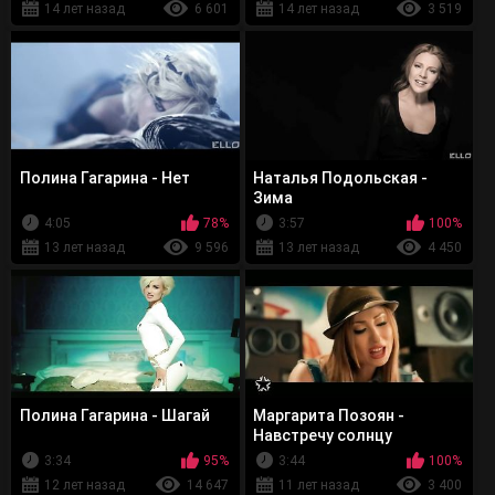
14 лет назад
6 601
14 лет назад
3 519
Полина Гагарина - Нет
Наталья Подольская -
Зима
4:05
78%
3:57
100%
13 лет назад
9 596
13 лет назад
4 450
Полина Гагарина - Шагай
Маргарита Позоян -
Навстречу солнцу
3:34
95%
3:44
100%
12 лет назад
14 647
11 лет назад
3 400