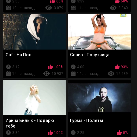
2:58
66%
3:39
60%
10 лет назад
3 079
11 лет назад
3 840
Guf - На Пол
Слава - Попутчица
3:12
100%
4:00
93%
14 лет назад
10 937
14 лет назад
12 639
Ирина Билык - Подарю
Гурмэ - Полеты
тебе
3:32
100%
2:25
0%