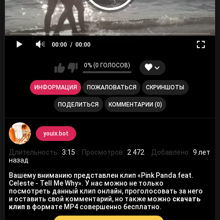
00:00
00:00
0% (0 ГОЛОСОВ)
ИНФОРМАЦИЯ
ПОЖАЛОВАТЬСЯ
СКРИНШОТЫ
ПОДЕЛИТЬСЯ
КОММЕНТАРИИ (0)
youix.bot
Длительность:
3:15
Просмотров:
2 472
Добавлено:
9 лет
назад
Вашему вниманию представлен клип «Pink Panda feat.
Celeste - Tell Me Why». У нас можно не только
посмотреть данный клип онлайн, проголосовать за него
и оставить свой комментарий, но также можно
скачать
клип
в формате MP4 совершенно бесплатно.