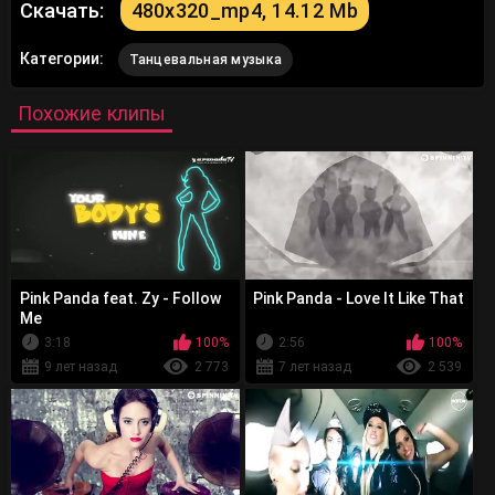
Скачать:
480x320_mp4, 14.12 Mb
Категории:
Танцевальная музыка
Похожие клипы
Pink Panda feat. Zy - Follow
Pink Panda - Love It Like That
Me
3:18
100%
2:56
100%
9 лет назад
2 773
7 лет назад
2 539