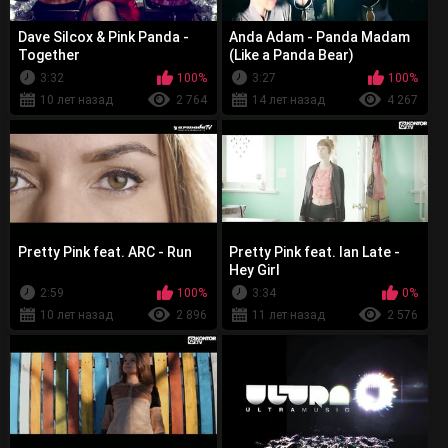
Dave Silcox & Pink Panda -
Anda Adam - Panda Madam
Together
(Like a Panda Bear)
3:32
100%
3:27
100%
10 лет назад
2 764
14 лет назад
4 267
Pretty Pink feat. ARC - Run
Pretty Pink feat. Ian Late -
Hey Girl
2:59
100%
3:34
0%
10 лет назад
2 896
11 лет назад
2 576