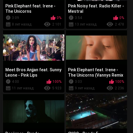
Pink Elephant feat. Irene -
Pink Noisy feat. Radio Killer -
The Unicorns
Mestral
3:09
0%
3:54
0%
8 лет назад
2 101
13 лет назад
2 478
Meet Bros Anjjan feat. Sunny
Pink Elephant feat. Irene -
Leone - Pink Lips
The Unicorns (Vannys Remix
Edit)
4:00
100%
3:03
100%
11 лет назад
5 923
9 лет назад
2 236