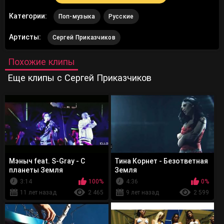
Категории:
Поп-музыка
Русские
Артисты:
Сергей Приказчиков
Похожие клипы
Еще клипы с Сергей Приказчиков
Мэныч feat. S-Gray - С
Тина Корнет - Безответная
планеты Земля
Земля
3:14
100%
4:36
0%
11 лет назад
2 465
9 лет назад
2 599