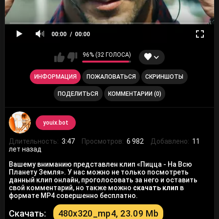
00:00
00:00
96% (32 ГОЛОСА)
ИНФОРМАЦИЯ
ПОЖАЛОВАТЬСЯ
СКРИНШОТЫ
ПОДЕЛИТЬСЯ
КОММЕНТАРИИ (0)
youix.bot
Длительность:
3:47
Просмотров:
6 982
Добавлено:
11
лет назад
Вашему вниманию представлен клип «Пицца - На Всю
Планету Земля». У нас можно не только посмотреть
данный клип онлайн, проголосовать за него и оставить
свой комментарий, но также можно
скачать клип
в
формате MP4 совершенно бесплатно.
Скачать:
480x320_mp4, 23.09 Mb