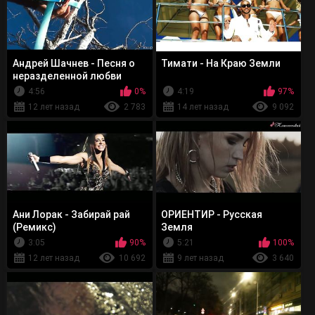
Андрей Шачнев - Песня о
Тимати - На Краю Земли
неразделенной любви
спутника Земли к ее
4:56
0%
4:19
97%
океану
12 лет назад
2 783
14 лет назад
9 092
Ани Лорак - Забирай рай
ОРИЕНТИР - Русская
(Ремикс)
Земля
3:05
90%
5:21
100%
12 лет назад
10 692
9 лет назад
3 640