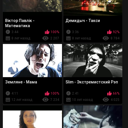
Віктор Павлік -
Демидыч - Такси
Математика
3:44
100%
3:36
92%
8 лет назад
2 207
8 лет назад
8 784
Земляне - Мама
Slim - Экстремистский Рэп
4:11
100%
2:41
66%
12 лет назад
7 234
10 лет назад
4 025