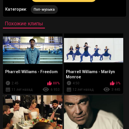
Категории:
Поп-музыка
Похожие клипы
Pharrell Williams - Freedom
Pharrell Williams - Marilyn
Monroe
2:45
88%
4:50
0%
11 лет назад
6 953
12 лет назад
3 445