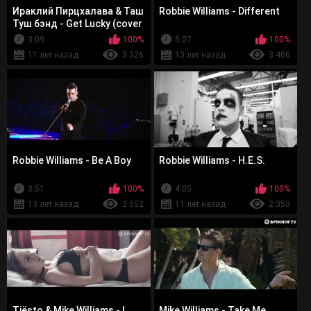
Ираклий Пирцхалава & Таш
Robbie Williams - Different
Туш бэнд - Get Lucky (cover
Daft Punk feat. Pharrell
3:09
100%
5:07
100%
Will...
11 лет назад
3 326
13 лет назад
3 406
Robbie Williams - Be A Boy
Robbie Williams - H.E.S.
3:51
100%
4:05
100%
13 лет назад
2 552
11 лет назад
2 353
Tiësto & Mike Williams - I
Mike Williams - Take Me