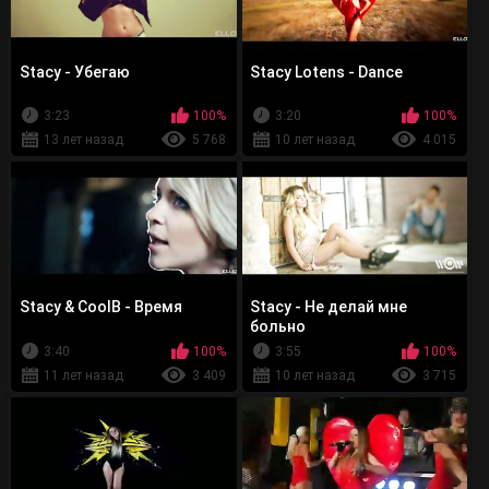
Stacy - Убегаю
Stacy Lotens - Dance
3:23
100%
3:20
100%
13 лет назад
5 768
10 лет назад
4 015
Stacy & CoolB - Время
Stacy - Не делай мне
больно
3:40
100%
3:55
100%
11 лет назад
3 409
10 лет назад
3 715