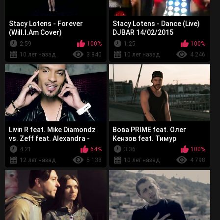
Stacy Lotens - Forever
Stacy Lotens - Dance (Live)
(Will.I.Am Cover)
DJBAR 14/02/2015
2:59
100%
1:25
100%
10 лет назад
3 840
10 лет назад
4 246
Livin R feat. Mike Diamondz
Вова PRIME feat. Олег
vs. Zeff feat. Alexandra -
Кензов feat. Тимур
That Night
TIMBIGFAMILY - Поджигай
4:21
64%
3:36
100%
12 лет назад
5 138
10 лет назад
4 798