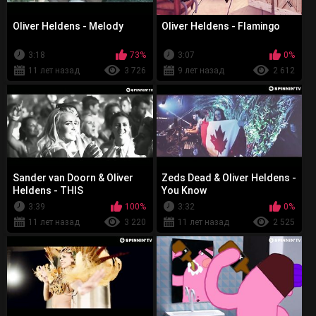
Oliver Heldens - Melody
Oliver Heldens - Flamingo
3:18
73%
3:07
0%
11 лет назад
3 726
9 лет назад
2 612
Sander van Doorn & Oliver
Zeds Dead & Oliver Heldens -
Heldens - THIS
You Know
3:39
100%
3:32
0%
11 лет назад
3 220
11 лет назад
2 525