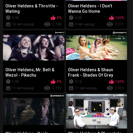
Oliver Heldens & Throttle -
Oliver Heldens - I Don't
Waiting
Wanna Go Home
3:42
0%
3:30
100%
10 лет назад
2 745
9 лет назад
2 271
Oliver Heldens, Mr. Belt &
Oliver Heldens & Shaun
Wezol - Pikachu
Frank - Shades Of Grey
1:30
0%
5:16
100%
11 лет назад
2 722
11 лет назад
3 531