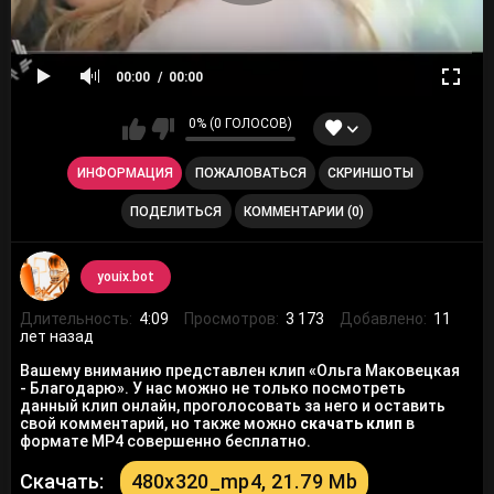
00:00
00:00
0% (0 ГОЛОСОВ)
ИНФОРМАЦИЯ
ПОЖАЛОВАТЬСЯ
СКРИНШОТЫ
ПОДЕЛИТЬСЯ
КОММЕНТАРИИ (0)
youix.bot
Длительность:
4:09
Просмотров:
3 173
Добавлено:
11
лет назад
Вашему вниманию представлен клип «Ольга Маковецкая
- Благодарю». У нас можно не только посмотреть
данный клип онлайн, проголосовать за него и оставить
свой комментарий, но также можно
скачать клип
в
формате MP4 совершенно бесплатно.
Скачать:
480x320_mp4, 21.79 Mb