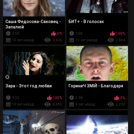
Саша Федосова-Саковец -
БИТ+ - В голосах
Запалюй
3:50
0%
3:00
100%
10 лет назад
2 436
11 лет назад
2 864
Зара - Этот год любви
ГориниЧ ЗМІЙ - Благодаря
3:22
100%
2:38
0%
10 лет назад
4 095
9 лет назад
2 233