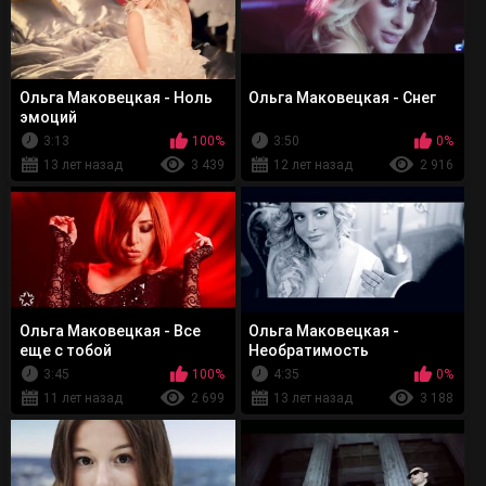
Ольга Маковецкая - Ноль
Ольга Маковецкая - Снег
эмоций
3:13
100%
3:50
0%
13 лет назад
3 439
12 лет назад
2 916
Ольга Маковецкая - Все
Ольга Маковецкая -
еще с тобой
Необратимость
3:45
100%
4:35
0%
11 лет назад
2 699
13 лет назад
3 188