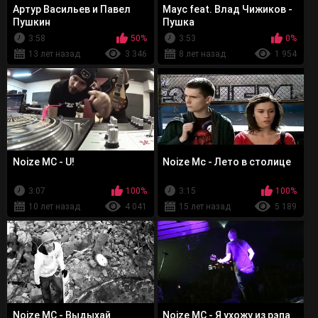
Артур Васильев и Павел
Маус feat. Влад Чижиков -
Пушкин
Пушка
3:58
50%
3:53
0%
13 лет назад
3 346
8 лет назад
1 954
Noize MC - U!
Noize Mc - Лето в столице
3:07
100%
3:15
100%
10 лет назад
4 041
15 лет назад
5 189
Noize MC - Выдыхай
Noize MС - Я ухожу из рэпа