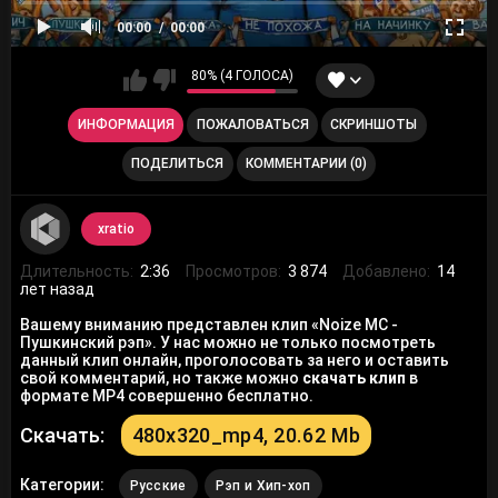
00:00
00:00
80% (4 ГОЛОСА)
ИНФОРМАЦИЯ
ПОЖАЛОВАТЬСЯ
СКРИНШОТЫ
ПОДЕЛИТЬСЯ
КОММЕНТАРИИ (0)
xratio
Длительность:
2:36
Просмотров:
3 874
Добавлено:
14
лет назад
Вашему вниманию представлен клип «Noize MC -
Пушкинский рэп». У нас можно не только посмотреть
данный клип онлайн, проголосовать за него и оставить
свой комментарий, но также можно
скачать клип
в
формате MP4 совершенно бесплатно.
Скачать:
480x320_mp4, 20.62 Mb
Категории:
Русские
Рэп и Хип-хоп