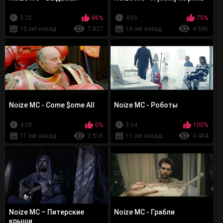
3:25
86%
4:05
75%
15 лет назад
7 827
14 лет назад
4 596
Noize MC - Come $ome All
Noize MC - Роботы
4:28
0%
3:54
100%
11 лет назад
3 516
11 лет назад
3 484
Noize MC – Питерские
Noize MC - Грабли
крыши