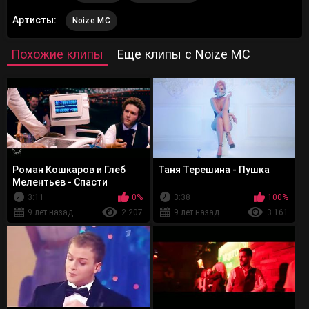
Артисты:
Noize MC
Похожие клипы
Еще клипы с Noize MC
Роман Кошкаров и Глеб
Таня Терешина - Пушка
Мелентьев - Спасти
Пушкина (OST "Спасти
3:11
0%
3:38
100%
Пушкина")
9 лет назад
2 207
9 лет назад
3 161