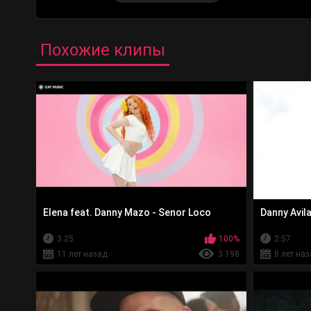
Похожие клипы
Elena feat. Danny Mazo - Senor Loco
Danny Avil
3:25
100%
2:57
11 лет назад
3 198
8 лет на