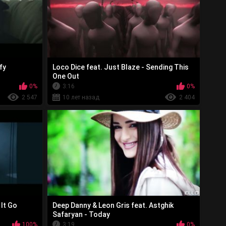
fy
Loco Dice feat. Just Blaze - Sending This
One Out
0%
3:16
0%
2 547
10 лет назад
2 404
 It Go
Deep Danny & Leon Gris feat. Astghik
Safaryan - Today
100%
3:19
0%