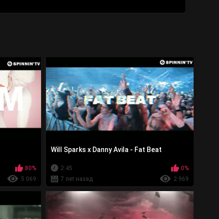
Will Sparks x Danny Avila - Fat Beat
80%
2:45
0%
5 069
7 лет назад
2 969