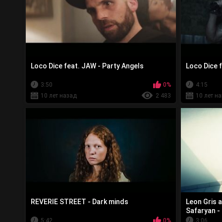
Loco Dice feat. JAW - Party Angels
Loco Dice f
3:50
0%
4:15
10 лет назад
2 483
10 лет н
REVERIE STREET - Dark minds
Leon Gris 
Safaryan -
5:42
0%
3:06