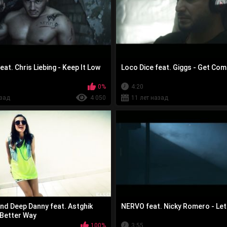
eat. Chris Liebing - Keep It Low
Loco Dice feat. Giggs - Get Com
0%
4:20
азад
4 050
11 лет назад
and Deep Danny feat. Astghik
NERVO feat. Nicky Romero - Let
 Better Way
100%
3:55