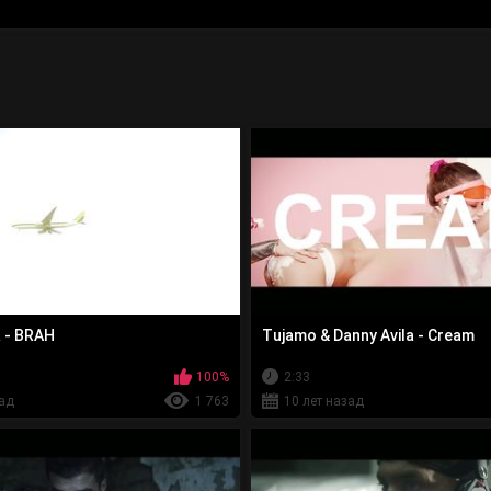
a - BRAH
Tujamo & Danny Avila - Cream
100%
2:33
зад
1 763
10 лет назад