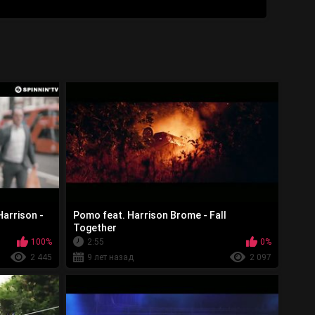
arrison -
Pomo feat. Harrison Brome - Fall
Together
100%
2:55
0%
2 445
9 лет назад
2 097