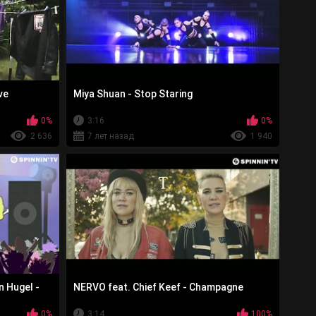
ve
Miya Shuan - Stop Staring
0%
3:16
0%
2 636
7 лет назад
1 940
n Hugel -
NERVO feat. Chief Keef - Champagne
0%
3:14
100%