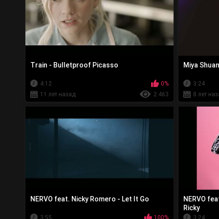
Train - Bulletproof Picasso
Miya Shuan 
4:12
0%
3:24
11 лет назад
2 463
8 лет на
NERVO feat. Nicky Romero - Let It Go
NERVO feat
Ricky
3:55
100%
3:24