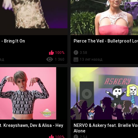
- Bring It On
Pierce The Veil - Bulletproof Lo
100%
3:58
зад
1 360
13 лет назад
. Kreayshawn, Dev & Alisa - Hey
NERVO & Askery feat. Brielle Vo
Alone
100%
2:54