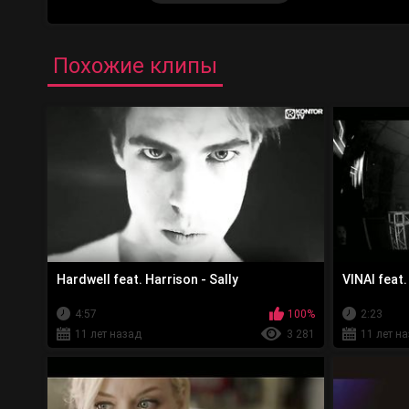
Похожие клипы
Hardwell feat. Harrison - Sally
VINAI feat
4:57
100%
2:23
11 лет назад
3 281
11 лет н