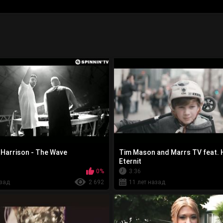
. Harrison - The Wave
Tim Mason and Marrs TV feat. H
Eternit
0%
3:36
азад
2 692
11 лет назад