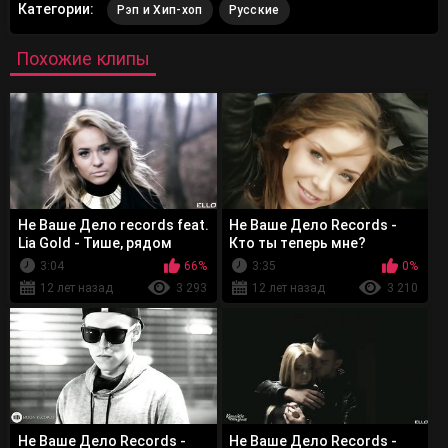
Категории:
Рэп и Хип-хоп
Русские
Похожие клипы
Не Ваше Дело records feat.
Не Ваше Дело Records -
Lia Gold - Тише, рядом
Кто ты теперь мне?
засыпают наши дети
3:04
66%
3:35
0%
12 лет назад
3 293
12 лет назад
3 210
Не Ваше Дело Records -
Не Ваше Дело Records -