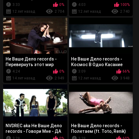
(Премьера песни)
3:33
0%
4:03
100%
12 лет назад
2 704
12 лет назад
2 740
Не Ваше Дело records -
Не Ваше Дело records -
Перевернуть этот мир
Космос В Одно Касание
просто
4:24
0%
3:09
66%
14 лет назад
2 949
12 лет назад
3 948
NVDREC aka Не Ваше Дело
Не Ваше Дело records -
records - Говори Мне - ДА
Полетаем (ft. Toto, Renik)
3:28
0%
3:28
60%