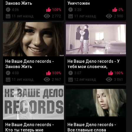
Заново Жить
Уничтожен
4:06
100%
3:20
0%
11 лет назад
2 772
11 лет назад
2 900
Не Ваше Дело records -
Не Ваше Дело records - У
Заново Жить
тебя мои словечки,
привычки
4:00
100%
3:07
100%
11 лет назад
2 967
12 лет назад
3 061
Не Ваше Дело records -
Не Ваше Дело records -
Кто ты теперь мне
Все главные слова