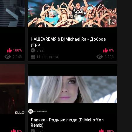
НАШЕVREMЯ & Dj Michael Ra - Доброе
утро
100%
3:22
0%
2 048
11 лет назад
3 203
Лавика - Родные люди (Dj Melloffon
Remix)
0%
3:25
100%