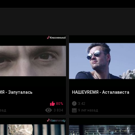
Я - Запуталась
НАШЕVREMЯ - Асталависта
80%
3:42
азад
3 834
9 лет назад