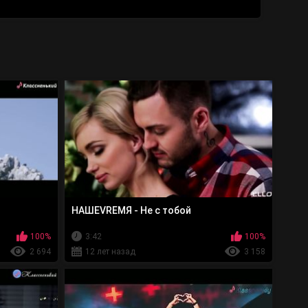
НАШЕVREMЯ - Не с тобой
100%
3:42
100%
2 694
12 лет назад
3 158