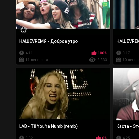
НАШЕVREMЯ - Доброе утро
НАШЕVREM
4:11
100%
3:17
11 лет назад
3 333
10 лет н
LAB - Til You're Numb (remix)
Каста - Эт
3:32
0%
4:25