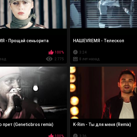
Я - Прощай сеньорита
НАШЕVREMЯ - Телескоп
100%
3:24
азад
2 775
8 лет назад
о прет (Geneticbros remix)
K-Rim - Ты для меня (Remix)
100%
3:36