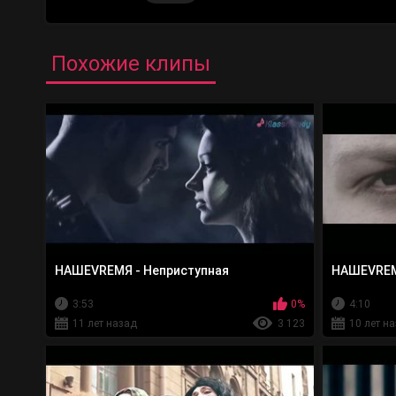
Похожие клипы
НАШЕVREMЯ - Неприступная
НАШЕVREM
3:53
0%
4:10
11 лет назад
3 123
10 лет н