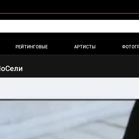
РЕЙТИНГОВЫЕ
АРТИСТЫ
ФОТОГ
ЧоСели