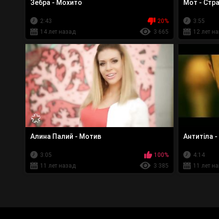
Зебра - Мохито
Мот - Стр
2:43
20%
3:55
14 лет назад
3 665
12 лет н
Алина Палий - Мотив
Антитіла 
3:05
100%
4:14
11 лет назад
3 385
11 лет н