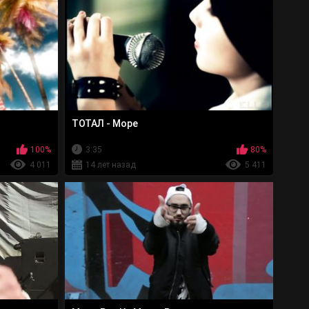
ТОТАЛ - Море
100%
3:35
80%
4 011
14 лет назад
5 411