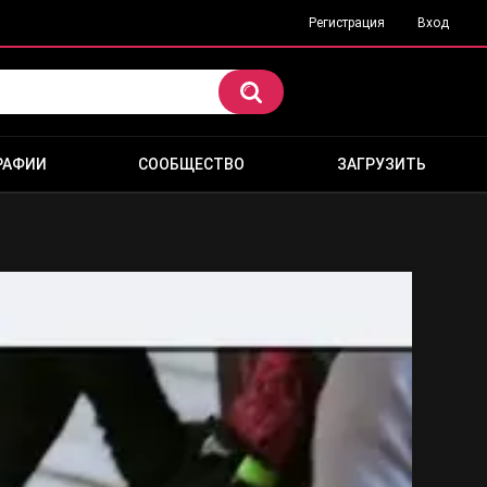
Регистрация
Вход
РАФИИ
СООБЩЕСТВО
ЗАГРУЗИТЬ