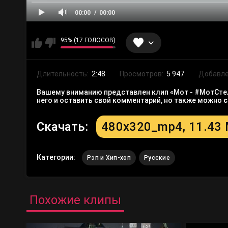
00:00
00:00
95% (17 ГОЛОСОВ)
Длительность:
2:48
Просмотров:
5 947
Добавле
Вашему вниманию представлен клип «Мот - #МотСтел
него и оставить свой комментарий, но также можно
с
Скачать:
480x320_mp4, 11.43
Категории:
Рэп и Хип-хоп
Русские
Похожие клипы