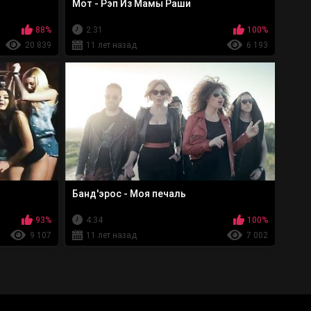
Мот - Рэп Из Мамы Раши
88%
2:31
100%
20 839
11 лет назад
6 193
Банд'эрос - Моя печаль
93%
4:34
100%
9 107
11 лет назад
7 002