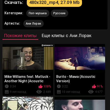
Скачать:
480x320_mp4, 27.09 Mb
Категории:
Поп-музыка
Русские
Артисты:
Ани Лорак
Похожие клипы
Еще клипы с Ани Лорак
Mike Williams feat. Matluck -
Burito - Мама (Acoustic
Another Night (Acoustic
Version)
Version)
3:34
100%
3:22
91%
9 лет назад
2 449
10 лет назад
4 677