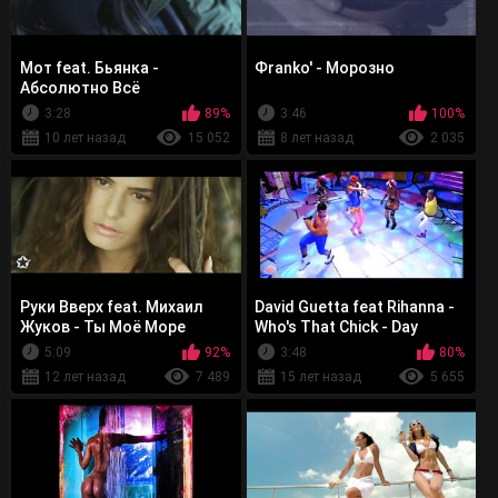
Мот feat. Бьянка -
Фranko' - Морозно
Абсолютно Всё
3:28
89%
3:46
100%
10 лет назад
15 052
8 лет назад
2 035
Руки Вверх feat. Михаил
David Guetta feat Rihanna -
Жуков - Ты Моё Море
Who's That Chick - Day
version
5:09
92%
3:48
80%
12 лет назад
7 489
15 лет назад
5 655