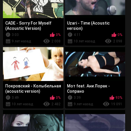
CADE - Sorry For Myself
Uzari - Time (Acoustic
(Acoustic Version)
version)
3:03
0%
4:11
0%
9 лет назад
2 008
10 лет назад
2 098
Покровский - Колыбельная
Мот feat. Ани Лорак -
(acoustic version)
Сопрано
3:49
0%
3:39
93%
10 лет назад
2 482
9 лет назад
19 091