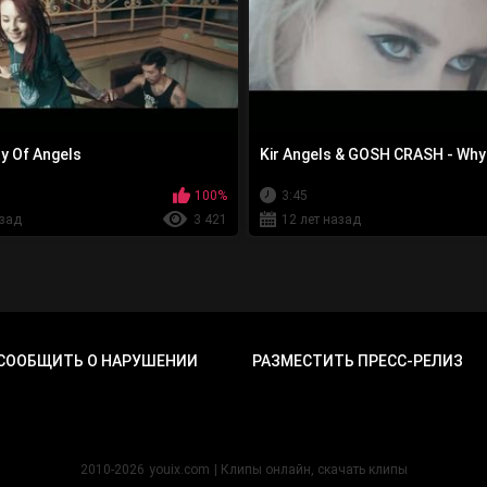
ty Of Angels
Kir Angels & GOSH CRASH - Why
100%
3:45
азад
3 421
12 лет назад
СООБЩИТЬ О НАРУШЕНИИ
РАЗМЕСТИТЬ ПРЕСС-РЕЛИЗ
2010-2026
youix.com
| Клипы онлайн, cкачать клипы