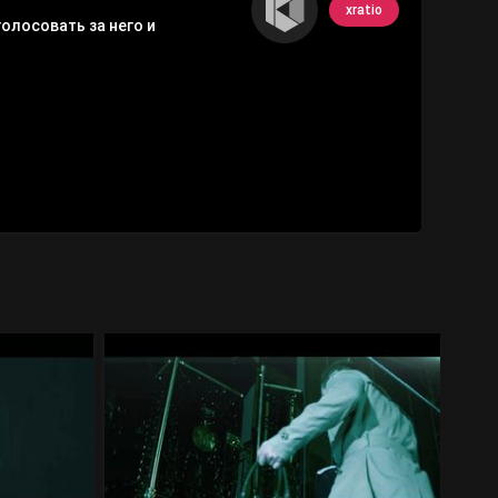
xratio
олосовать за него и