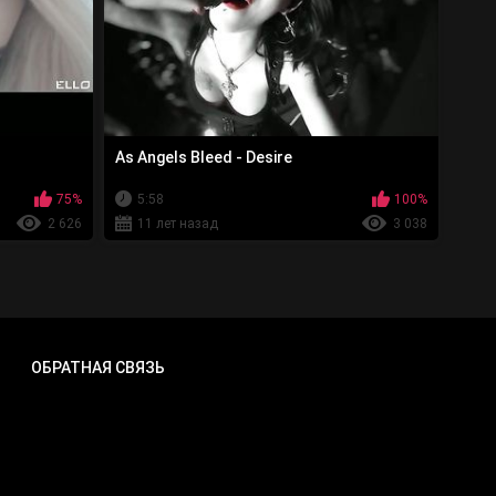
As Angels Bleed - Desire
75%
5:58
100%
2 626
11 лет назад
3 038
ОБРАТНАЯ СВЯЗЬ