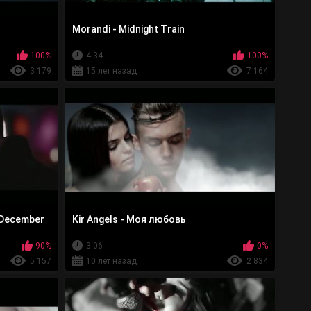
Morandi - Midnight Train
100%
4:34
100%
3 179
15 лет назад
7 164
n December
Kir Angels - Моя любовь
90%
3:06
0%
5 157
10 лет назад
2 834