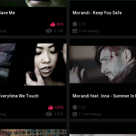
Save Me
Morandi - Keep You Safe
86%
3:22
азад
9 340
9 лет назад
Everytime We Touch
Morandi feat. Inna - Summer I
100%
3:30
азад
4 676
11 лет назад