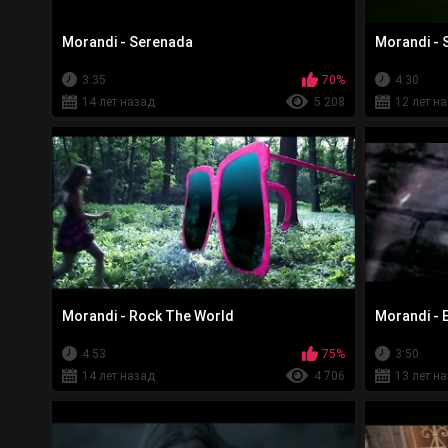
Morandi - Serenada
Morandi - 
3:35
70%
4:30
14 лет назад
5 208
12 лет н
Morandi - Rock The World
Morandi - 
4:53
75%
3:50
14 лет назад
4 706
13 лет н