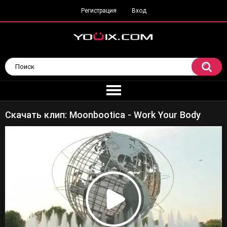
Регистрация
Вход
Скачать клип: Moonbootica - Work Your Body