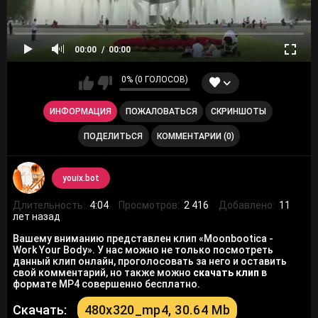
00:00
00:00
0% (0 ГОЛОСОВ)
ИНФОРМАЦИЯ
ПОЖАЛОВАТЬСЯ
СКРИНШОТЫ
ПОДЕЛИТЬСЯ
КОММЕНТАРИИ (0)
youix.bot
Длительность:
4:04
Просмотров:
2 416
Добавлено:
11
лет назад
Вашему вниманию представлен клип «Moonbootica -
Work Your Body». У нас можно не только посмотреть
данный клип онлайн, проголосовать за него и оставить
свой комментарий, но также можно
скачать клип
в
формате MP4 совершенно бесплатно.
Скачать:
480x320_mp4, 30.64 Mb