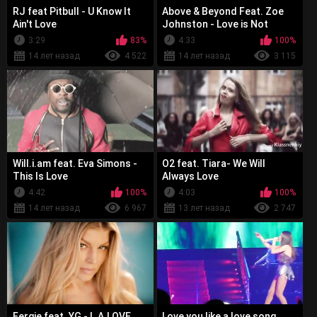
RJ feat Pitbull - U Know It
Above & Beyond Feat. Zoe
Ain't Love
Johnston - Love is Not
Enough
3:29
83%
4:33
100%
14 лет назад
4 522
14 лет назад
3 115
Will.i.am feat. Eva Simons -
O2 feat. Tiara- We Will
This Is Love
Always Love
4:42
100%
4:03
100%
14 лет назад
6 967
13 лет назад
2 747
Fergie feat. YG - L.A.LOVE
Love you like a love song