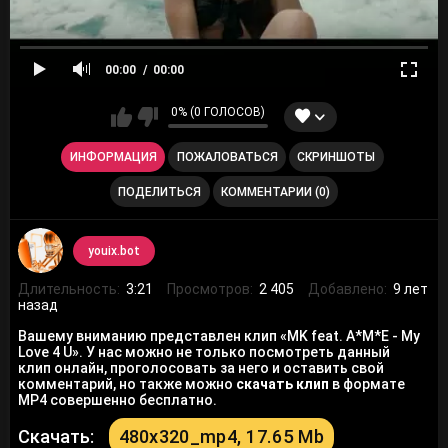
00:00
00:00
0% (0 ГОЛОСОВ)
ИНФОРМАЦИЯ
ПОЖАЛОВАТЬСЯ
СКРИНШОТЫ
ПОДЕЛИТЬСЯ
КОММЕНТАРИИ (0)
youix.bot
Длительность:
3:21
Просмотров:
2 405
Добавлено:
9 лет
назад
Вашему вниманию представлен клип «MK feat. A*M*E - My
Love 4 U». У нас можно не только посмотреть данный
клип онлайн, проголосовать за него и оставить свой
комментарий, но также можно
скачать клип
в формате
MP4 совершенно бесплатно.
Скачать:
480x320_mp4, 17.65 Mb