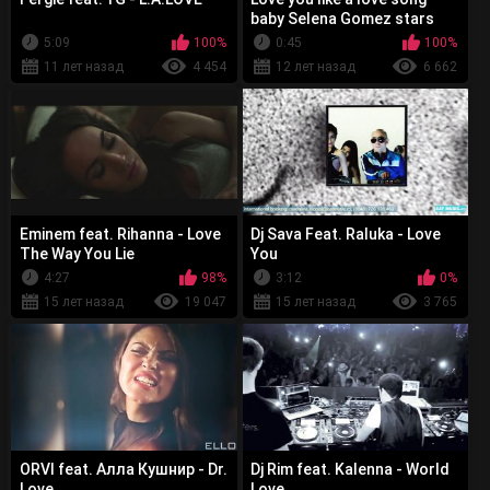
baby Selena Gomez stars
dance tour vancouver 2013
5:09
100%
0:45
100%
11 лет назад
4 454
12 лет назад
6 662
Eminem feat. Rihanna - Love
Dj Sava Feat. Raluka - Love
The Way You Lie
You
4:27
98%
3:12
0%
15 лет назад
19 047
15 лет назад
3 765
ORVI feat. Алла Кушнир - Dr.
Dj Rim feat. Kalenna - World
Love
Love