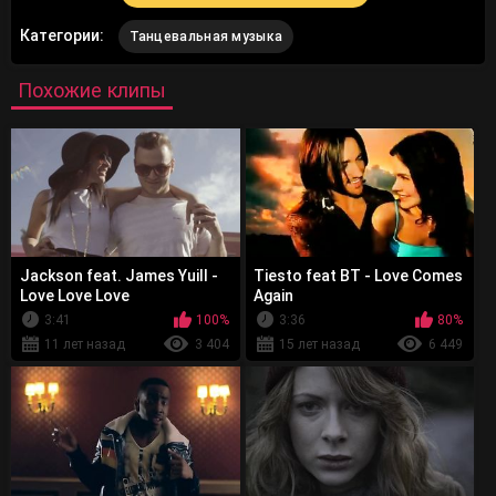
Категории:
Танцевальная музыка
Похожие клипы
Jackson feat. James Yuill -
Tiesto feat BT - Love Comes
Love Love Love
Again
3:41
100%
3:36
80%
11 лет назад
3 404
15 лет назад
6 449