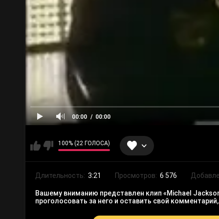
00:00
00:00
100% (22 ГОЛОСА)
Длительность:
3:21
Просмотров:
6 576
Добавле
Вашему вниманию представлен клип «Michael Jackson 
проголосовать за него и оставить свой комментарий