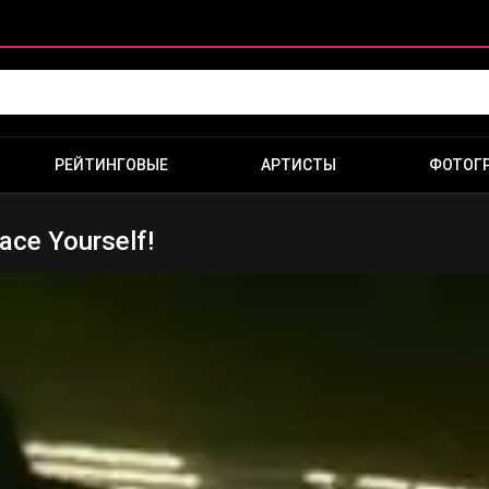
РЕЙТИНГОВЫЕ
АРТИСТЫ
ФОТОГ
ace Yourself!