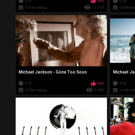
3:37
94%
5:34
16 лет назад
12 103
16 лет н
Michael Jackson - Gone Too Soon
Michael Ja
3:37
94%
4:58
16 лет назад
5 989
16 лет н