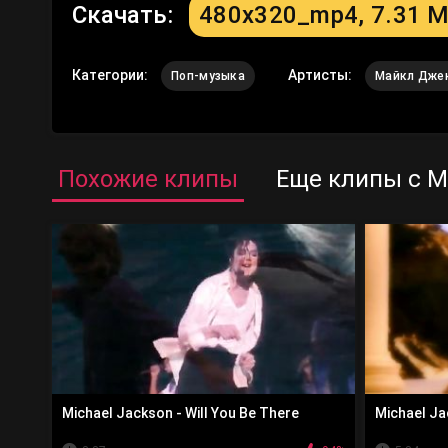
Скачать:
480x320_mp4, 7.31 
Категории:
Артисты:
Поп-музыка
Майкл Дже
Похожие клипы
Еще клипы с 
Michael Jackson - Will You Be There
Michael Ja