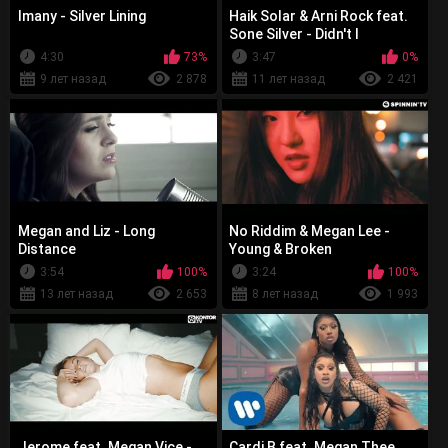
Imany - Silver Lining
Haik Solar & Arni Rock feat.
Sone Silver - Didn't I
4:30
73%
3:47
0%
9 лет назад
2 878
11 лет назад
2 421
Megan and Liz - Long
No Riddim & Megan Lee -
Distance
Young & Broken
3:54
100%
3:24
100%
13 лет назад
2 653
8 лет назад
1 993
Jerome feat. Megan Vice -
Cardi B feat. Megan Thee