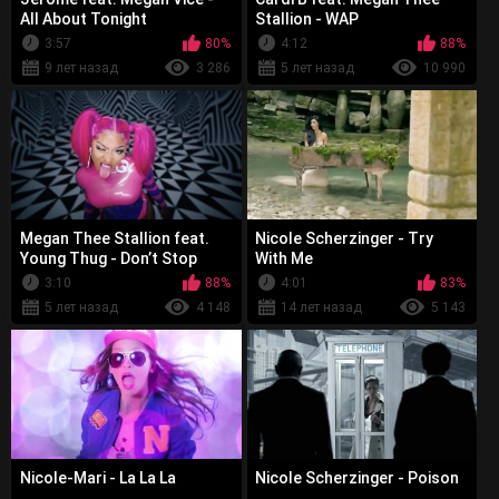
All About Tonight
Stallion - WAP
3:57
80%
4:12
88%
9 лет назад
3 286
5 лет назад
10 990
Megan Thee Stallion feat.
Nicole Scherzinger - Try
Young Thug - Don’t Stop
With Me
3:10
88%
4:01
83%
5 лет назад
4 148
14 лет назад
5 143
Nicole-Mari - La La La
Nicole Scherzinger - Poison