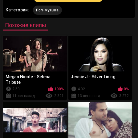
Категории:
Поп-музыка
Похожие клипы
Megan Nicole - Selena
Jessie J - Silver Lining
Tribute
2:53
100%
4:02
0%
11 лет назад
2 391
13 лет назад
3 272