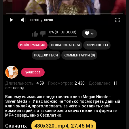
00:00
00:00
0% (0 ГОЛОСОВ)
ИНФОРМАЦИЯ
ПОЖАЛОВАТЬСЯ
СКРИНШОТЫ
ПОДЕЛИТЬСЯ
КОММЕНТАРИИ (0)
youix.bot
Длительность:
4:59
Просмотров:
2 430
Добавлено:
11
лет назад
Вашему вниманию представлен клип «Megan Nicole -
Silver Medal». У нас можно не только посмотреть данный
клип онлайн, проголосовать за него и оставить свой
комментарий, но также можно
скачать клип
в формате
MP4 совершенно бесплатно.
Скачать:
480x320_mp4, 27.45 Mb